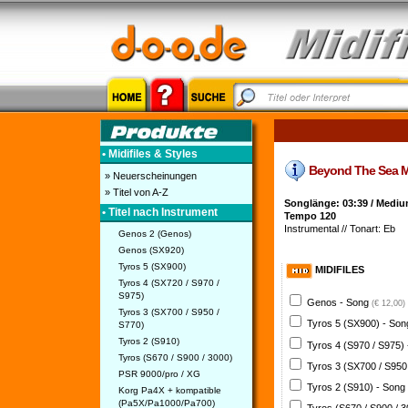
• Midifiles & Styles
Beyond The Sea Midi
» Neuerscheinungen
» Titel von A-Z
Songlänge: 03:39 / Mediu
• Titel nach Instrument
Tempo 120
Instrumental // Tonart: Eb
Genos 2 (Genos)
Genos (SX920)
Tyros 5 (SX900)
MIDIFILES
Tyros 4 (SX720 / S970 /
S975)
Genos - Song
(€ 12,00)
Tyros 3 (SX700 / S950 /
Tyros 5 (SX900) - So
S770)
Tyros 2 (S910)
Tyros 4 (S970 / S975)
Tyros (S670 / S900 / 3000)
Tyros 3 (SX700 / S950
PSR 9000/pro / XG
Tyros 2 (S910) - Song
Korg Pa4X + kompatible
(Pa5X/Pa1000/Pa700)