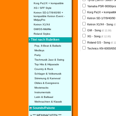
Tyros (S670 / S900 / 
Korg Pa1/X + kompatible
Yamaha PSR-9000/pro
XG / SFF Style
Korg Pa1X + kompatib
Ketron SD-1/7/9/40/90 +
kompatible Ketron Event -
Ketron SD-1/7/9/40/90
MidjayPro
Ketron X1/X4 - Song
Ketron X1/X4
(€
GM/GS-Midifile
GM - Song
(€ 12,00)
Roland Styles
XG - Song
(€ 12,00)
• Titel nach Rubriken
Roland GS - Song
(€ 1
Pop, 8-Beat & Ballads
Technics KN-6000/650
Medleys
Party
Tischmusik Jazz & Swing
Top Hits & Hitparade
Country & Rock
Schlager & Volksmusik
Stimmung & Karneval
Oldies & Evergreens
Movietracks
Instrumentals
Latin & Ballsaal
Weihnachten & Klassik
Sounds/Pakete
» *** WEIHNACHTEN ***