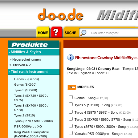
• Midifiles & Styles
Rhinestone Cowboy Midifile/Style -
» Neuerscheinungen
» Titel von A-Z
Songlänge: 04:03 / Country Beat - Tempo 1
• Titel nach Instrument
Text in: Englisch // Tonart: C
Genos 2 (Genos)
Genos (SX920)
MIDIFILES
Tyros 5 (SX900)
Tyros 4 (SX720 / S970 /
Genos - Song
(€ 12,00)
S975)
Tyros 5 (SX900) - Song
Tyros 3 (SX700 / S950 /
(€ 12,00)
S770)
Tyros 4 (S970 / S975) - Song
(€ 12,00)
Tyros 2 (S910)
Tyros 3 (SX700 / S950 / S770) - Song
(€ 1
Tyros (S670 / S900 / 3000)
PSR 9000/pro / XG
Tyros (S670 / S900 / 3000) - Song
(€ 12,00)
Korg Pa4X + kompatible
Yamaha PSR-9000/pro - Song
(€ 12,00)
(Pa5X/Pa1000/Pa700)