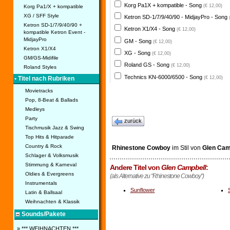
Korg Pa1X + kompatible - Song
(€ 12,00)
Korg Pa1/X + kompatible
XG / SFF Style
Ketron SD-1/7/9/40/90 - MidjayPro - Song
Ketron SD-1/7/9/40/90 +
Ketron X1/X4 - Song
(€ 12,00)
kompatible Ketron Event -
MidjayPro
GM - Song
(€ 12,00)
Ketron X1/X4
XG - Song
(€ 12,00)
GM/GS-Midifile
Roland GS - Song
(€ 12,00)
Roland Styles
Technics KN-6000/6500 - Song
(€ 12,00)
• Titel nach Rubriken
Movietracks
Pop, 8-Beat & Ballads
Medleys
Party
zurück
Tischmusik Jazz & Swing
Top Hits & Hitparade
Country & Rock
Rhinestone Cowboy
im Stil von
Glen Cam
Schlager & Volksmusik
Stimmung & Karneval
Andere Titel von
Glen Campbell
:
Oldies & Evergreens
(als Alternative zu "Rhinestone Cowboy")
Instrumentals
Sunflower
Latin & Ballsaal
Weihnachten & Klassik
Sounds/Pakete
» *** WEIHNACHTEN ***