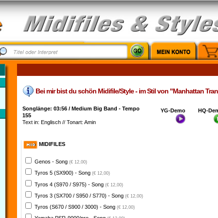
Bei mir bist du schön Midifile/Style - im Stil von "Manhattan Tran
Songlänge: 03:56 / Medium Big Band - Tempo
YG-Demo
HQ-De
155
Text in: Englisch // Tonart: Amin
MIDIFILES
Genos - Song
(€ 12,00)
Tyros 5 (SX900) - Song
(€ 12,00)
Tyros 4 (S970 / S975) - Song
(€ 12,00)
Tyros 3 (SX700 / S950 / S770) - Song
(€ 12,00)
Tyros (S670 / S900 / 3000) - Song
(€ 12,00)