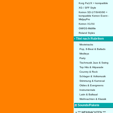
Korg Pa1/X + kompatible
XG / SFF Style
Ketron SD-1/7/9/40/90 +
kompatible Ketron Event -
MidjayPro
Ketron X1/X4
GM/GS-Midifile
Roland Styles
• Titel nach Rubriken
Movietracks
Pop, 8-Beat & Ballads
Medleys
Party
Tischmusik Jazz & Swing
Top Hits & Hitparade
Country & Rock
Schlager & Volksmusik
Stimmung & Karneval
Oldies & Evergreens
Instrumentals
Latin & Ballsaal
Weihnachten & Klassik
Sounds/Pakete
» *** WEIHNACHTEN ***