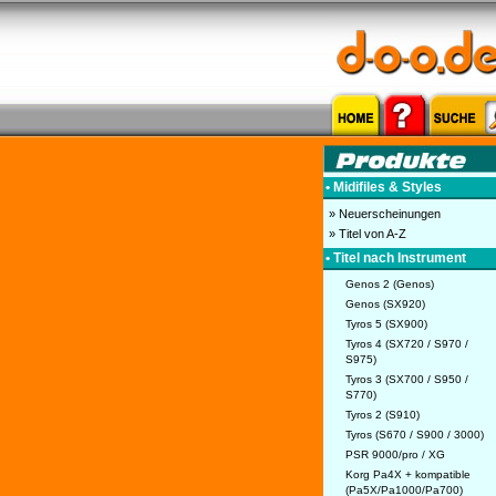
• Midifiles & Styles
» Neuerscheinungen
» Titel von A-Z
• Titel nach Instrument
Genos 2 (Genos)
Genos (SX920)
Tyros 5 (SX900)
Tyros 4 (SX720 / S970 /
S975)
Tyros 3 (SX700 / S950 /
S770)
Tyros 2 (S910)
Tyros (S670 / S900 / 3000)
PSR 9000/pro / XG
Korg Pa4X + kompatible
(Pa5X/Pa1000/Pa700)