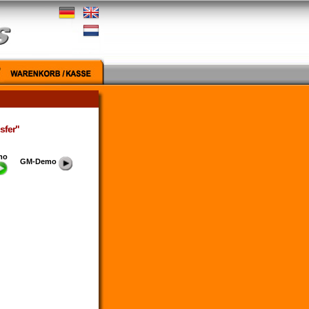
sfer"
mo
GM-Demo