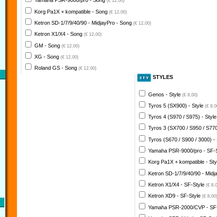
Yamaha PSR-9000/pro - Song
(€ 12,00)
Korg Pa1X + kompatible - Song
(€ 12,00)
Ketron SD-1/7/9/40/90 - MidjayPro - Song
(€ 12,00)
Ketron X1/X4 - Song
(€ 12,00)
GM - Song
(€ 12,00)
XG - Song
(€ 12,00)
Roland GS - Song
(€ 12,00)
STYLES
Genos - Style
(€ 8,00)
Tyros 5 (SX900) - Style
(€ 8,0
Tyros 4 (S970 / S975) - Styl
Tyros 3 (SX700 / S950 / S770
Tyros (S670 / S900 / 3000) -
Yamaha PSR-9000/pro - SF-
Korg Pa1X + kompatible - St
Ketron SD-1/7/9/40/90 - Midj
Ketron X1/X4 - SF-Style
(€ 8,
Ketron XD9 - SF-Style
(€ 8,00
Yamaha PSR-2000/CVP - SF