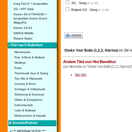
XG - Song
(€ 12,00)
Korg Pa1/X + kompatible
XG / SFF Style
Roland GS - Song
(€ 12,00)
Ketron SD-1/7/9/40/90 +
kompatible Ketron Event -
MidjayPro
Ketron X1/X4
GM/GS-Midifile
zurück
Roland Styles
• Titel nach Rubriken
Shake Your Balla (1,2,3, Alarma)
im Stil 
Movietracks
Pop, 8-Beat & Ballads
Andere Titel von
Hot Banditoz
:
Medleys
(als Alternative zu "Shake Your Balla (1,2,3, Alarma)")
Party
Tischmusik Jazz & Swing
Veo Veo
Top Hits & Hitparade
Country & Rock
Schlager & Volksmusik
Stimmung & Karneval
Oldies & Evergreens
Instrumentals
Latin & Ballsaal
Weihnachten & Klassik
Sounds/Pakete
» *** WEIHNACHTEN ***