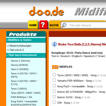
• Midifiles & Styles
Shake Your Balla (1,2,3, Alarma) Midi
» Neuerscheinungen
» Titel von A-Z
Songlänge: 03:21 / Party Dance (mid+sty)
• Titel nach Instrument
Text in: Deutsch / Englisch / Spanisch // Tonart:
Genos 2 (Genos)
Genos (SX920)
MIDIFILES
Tyros 5 (SX900)
Tyros 4 (SX720 / S970 /
Tyros (S670 / S900 / 3000) - Song
(€ 12,00)
S975)
Yamaha PSR-9000/pro - Song
Tyros 3 (SX700 / S950 /
(€ 12,00)
S770)
Korg Pa1X + kompatible - Song
(€ 12,00)
Tyros 2 (S910)
Ketron SD-1/7/9/40/90 - MidjayPro - Song
Tyros (S670 / S900 / 3000)
PSR 9000/pro / XG
Ketron X1/X4 - Song
(€ 12,00)
Korg Pa4X + kompatible
GM - Song
(€ 12,00)
(Pa5X/Pa1000/Pa700)