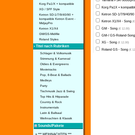
Yamaha PSR-9000/pro
Korg Pa1/X + kompatible
Korg Pa1X + kompatib
XG / SFF Style
Ketron SD-1/7/9/40/90
Ketron SD-1/7/9/40/90 +
kompatible Ketron Event -
Ketron X1/X4 - Song
(€
MidjayPro
GM - Song
Ketron X1/X4
(€ 12,00)
GM/GS-Midifile
GM-/ GS-Roland-Son
Roland Styles
XG - Song
(€ 12,00)
• Titel nach Rubriken
Roland GS - Song
(€ 1
Schlager & Volksmusik
Stimmung & Karneval
Oldies & Evergreens
Movietracks
Pop, 8-Beat & Ballads
Medleys
Party
Tischmusik Jazz & Swing
Top Hits & Hitparade
Country & Rock
Instrumentals
Latin & Ballsaal
Weihnachten & Klassik
Sounds/Pakete
» *** WEIHNACHTEN ***