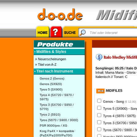
• Midifiles & Styles
Italo Medley Midifil
» Neuerscheinungen
» Titel von A-Z
Songlänge: 05:25 / Italo 
• Titel nach Instrument
Inhalt: Mama Maria - Gloria -
Italienisch // Tonart: C
Genos 2 (Genos)
Genos (SX920)
Tyros 5 (SX900)
MIDIFILES
Tyros 4 (SX720 / S970 /
S975)
Genos - Song
(€ 12,00)
Tyros 3 (SX700 / S950 /
Tyros 5 (SX900) - So
S770)
Tyros 2 (S910)
Tyros 4 (S970 / S975)
Tyros (S670 / S900 / 3000)
Tyros 3 (SX700 / S950
PSR 9000/pro / XG
Tyros (S670 / S900 / 
Korg Pa4X + kompatible
(Pa5X/Pa1000/Pa700)