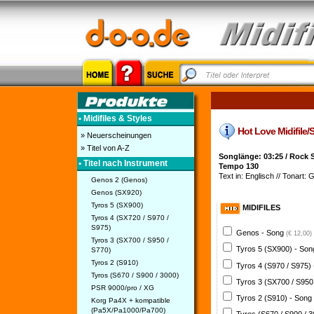
• Midifiles & Styles
Hot Love Midifile/St
» Neuerscheinungen
» Titel von A-Z
Songlänge: 03:25 / Rock S
• Titel nach Instrument
Tempo 130
Text in: Englisch // Tonart: 
Genos 2 (Genos)
Genos (SX920)
Tyros 5 (SX900)
MIDIFILES
Tyros 4 (SX720 / S970 /
S975)
Genos - Song
(€ 12,00)
Tyros 3 (SX700 / S950 /
Tyros 5 (SX900) - So
S770)
Tyros 2 (S910)
Tyros 4 (S970 / S975)
Tyros (S670 / S900 / 3000)
Tyros 3 (SX700 / S950
PSR 9000/pro / XG
Tyros 2 (S910) - Song
Korg Pa4X + kompatible
(Pa5X/Pa1000/Pa700)