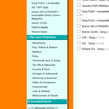
Tyros (S670 / S900 / 
Korg Pa1/X + kompatible
Yamaha PSR-9000/pro
XG / SFF Style
Korg Pa4X + kompatib
Ketron SD-1/7/9/40/90 +
kompatible Ketron Event -
12,00)
MidjayPro
Korg Pa1X + kompatib
Ketron X1/X4
Ketron SD-1/7/9/40/90
GM/GS-Midifile
Ketron X1/X4 - Song
Roland Styles
(€
• Titel nach Rubriken
GM - Song
(€ 12,00)
Movietracks
XG - Song
(€ 12,00)
Pop, 8-Beat & Ballads
Roland GS - Song
(€ 1
Medleys
Party
Tischmusik Jazz & Swing
Top Hits & Hitparade
Country & Rock
Schlager & Volksmusik
Stimmung & Karneval
Oldies & Evergreens
Instrumentals
Latin & Ballsaal
Weihnachten & Klassik
Sounds/Pakete
» *** WEIHNACHTEN ***