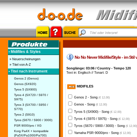
• Midifiles & Styles
No No Never Midifile/Style - im Sti
» Neuerscheinungen
» Titel von A-Z
Songlänge: 03:06 / Country - Tempo 120
• Titel nach Instrument
Text in: Englisch // Tonart: D
Genos 2 (Genos)
Genos (SX920)
MIDIFILES
Tyros 5 (SX900)
Tyros 4 (SX720 / S970 /
Genos 2 - Song
(€ 12,00)
S975)
Genos - Song
Tyros 3 (SX700 / S950 /
(€ 12,00)
S770)
Tyros 5 (SX900) - Song
(€ 12,00)
Tyros 2 (S910)
Tyros 4 (S970 / S975) - Song
(€ 12,00)
Tyros (S670 / S900 / 3000)
PSR 9000/pro / XG
Tyros (S670 / S900 / 3000) - Song
(€ 12,00)
Korg Pa4X + kompatible
Yamaha PSR-9000/pro - Song
(€ 12,00)
(Pa5X/Pa1000/Pa700)