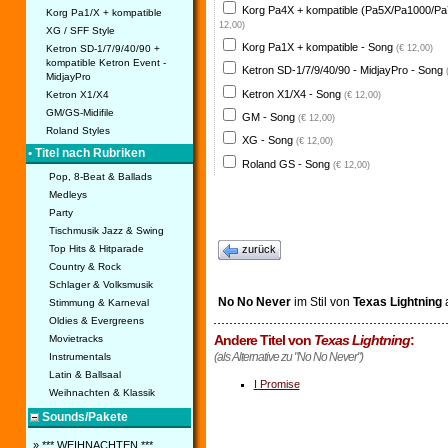
Korg Pa4X + kompatible (Pa5X/Pa1000/Pa
Korg Pa1/X + kompatible
12,00)
XG / SFF Style
Korg Pa1X + kompatible - Song
Ketron SD-1/7/9/40/90 +
(€ 12,00)
kompatible Ketron Event -
Ketron SD-1/7/9/40/90 - MidjayPro - Song
MidjayPro
Ketron X1/X4 - Song
Ketron X1/X4
(€ 12,00)
GM/GS-Midifile
GM - Song
(€ 12,00)
Roland Styles
XG - Song
(€ 12,00)
• Titel nach Rubriken
Roland GS - Song
(€ 12,00)
Pop, 8-Beat & Ballads
Medleys
Party
Tischmusik Jazz & Swing
Top Hits & Hitparade
zurück
Country & Rock
Schlager & Volksmusik
No No Never
im Stil von
Texas Lightning
Stimmung & Karneval
Oldies & Evergreens
Andere Titel von
Texas Lightning
:
Movietracks
(als Alternative zu "No No Never")
Instrumentals
Latin & Ballsaal
I Promise
Weihnachten & Klassik
Sounds/Pakete
» *** WEIHNACHTEN ***