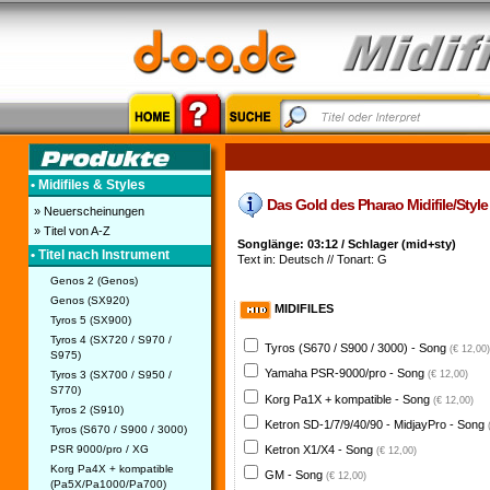
• Midifiles & Styles
Das Gold des Pharao Midifile/Style 
» Neuerscheinungen
» Titel von A-Z
Songlänge: 03:12 / Schlager (mid+sty)
• Titel nach Instrument
Text in: Deutsch // Tonart: G
Genos 2 (Genos)
Genos (SX920)
MIDIFILES
Tyros 5 (SX900)
Tyros 4 (SX720 / S970 /
Tyros (S670 / S900 / 3000) - Song
(€ 12,00)
S975)
Yamaha PSR-9000/pro - Song
Tyros 3 (SX700 / S950 /
(€ 12,00)
S770)
Korg Pa1X + kompatible - Song
(€ 12,00)
Tyros 2 (S910)
Ketron SD-1/7/9/40/90 - MidjayPro - Song
Tyros (S670 / S900 / 3000)
PSR 9000/pro / XG
Ketron X1/X4 - Song
(€ 12,00)
Korg Pa4X + kompatible
GM - Song
(€ 12,00)
(Pa5X/Pa1000/Pa700)