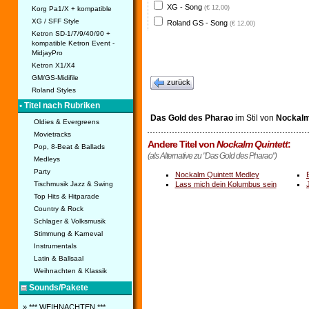
XG - Song
(€ 12,00)
Korg Pa1/X + kompatible
XG / SFF Style
Roland GS - Song
(€ 12,00)
Ketron SD-1/7/9/40/90 +
kompatible Ketron Event -
MidjayPro
Ketron X1/X4
GM/GS-Midifile
zurück
Roland Styles
• Titel nach Rubriken
Das Gold des Pharao
im Stil von
Nockalm
Oldies & Evergreens
Movietracks
Andere Titel von
Nockalm Quintett
:
Pop, 8-Beat & Ballads
(als Alternative zu "Das Gold des Pharao")
Medleys
Party
Nockalm Quintett Medley
Tischmusik Jazz & Swing
Lass mich dein Kolumbus sein
Top Hits & Hitparade
Country & Rock
Schlager & Volksmusik
Stimmung & Karneval
Instrumentals
Latin & Ballsaal
Weihnachten & Klassik
Sounds/Pakete
» *** WEIHNACHTEN ***