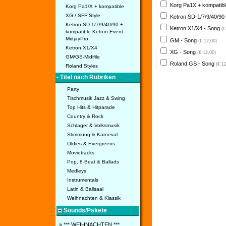
Korg Pa1X + kompatib
Korg Pa1/X + kompatible
XG / SFF Style
Ketron SD-1/7/9/40/90
Ketron SD-1/7/9/40/90 +
Ketron X1/X4 - Song
(€
kompatible Ketron Event -
MidjayPro
GM - Song
(€ 12,00)
Ketron X1/X4
XG - Song
(€ 12,00)
GM/GS-Midifile
Roland GS - Song
(€ 1
Roland Styles
• Titel nach Rubriken
Party
Tischmusik Jazz & Swing
Top Hits & Hitparade
Country & Rock
Schlager & Volksmusik
Stimmung & Karneval
Oldies & Evergreens
Movietracks
Pop, 8-Beat & Ballads
Medleys
Instrumentals
Latin & Ballsaal
Weihnachten & Klassik
Sounds/Pakete
» *** WEIHNACHTEN ***