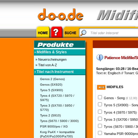
• Midifiles & Styles
Patience Midifile/S
» Neuerscheinungen
» Titel von A-Z
Songlänge: 03:28 / 16-Bea
• Titel nach Instrument
Text in: Englisch // Tonart: 
Genos 2 (Genos)
Genos (SX920)
MIDIFILES
Tyros 5 (SX900)
Tyros 4 (SX720 / S970 /
Genos - Song
(€ 12,00)
S975)
Tyros 5 (SX900) - So
Tyros 3 (SX700 / S950 /
S770)
Tyros 4 (S970 / S975)
Tyros 2 (S910)
Tyros 3 (SX700 / S950
Tyros (S670 / S900 / 3000)
PSR 9000/pro / XG
Tyros (S670 / S900 / 
Korg Pa4X + kompatible
Yamaha PSR-9000/pro
(Pa5X/Pa1000/Pa700)