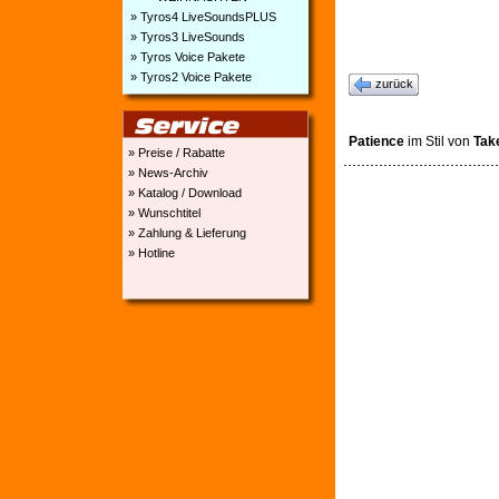
» Tyros4 LiveSoundsPLUS
» Tyros3 LiveSounds
» Tyros Voice Pakete
» Tyros2 Voice Pakete
zurück
Patience
im Stil von
Tak
» Preise / Rabatte
» News-Archiv
» Katalog / Download
» Wunschtitel
» Zahlung & Lieferung
» Hotline