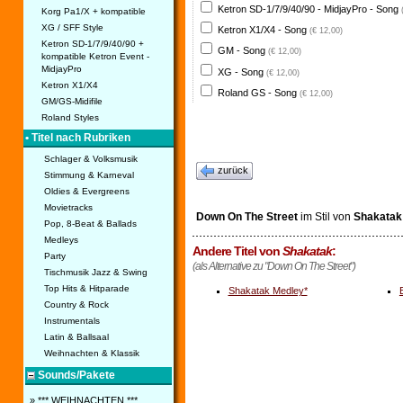
Ketron SD-1/7/9/40/90 - MidjayPro - Song
Korg Pa1/X + kompatible
XG / SFF Style
Ketron X1/X4 - Song
(€ 12,00)
Ketron SD-1/7/9/40/90 +
GM - Song
(€ 12,00)
kompatible Ketron Event -
MidjayPro
XG - Song
(€ 12,00)
Ketron X1/X4
Roland GS - Song
(€ 12,00)
GM/GS-Midifile
Roland Styles
• Titel nach Rubriken
Schlager & Volksmusik
zurück
Stimmung & Karneval
Oldies & Evergreens
Movietracks
Down On The Street
im Stil von
Shakatak
Pop, 8-Beat & Ballads
Medleys
Andere Titel von
Shakatak
:
Party
(als Alternative zu "Down On The Street")
Tischmusik Jazz & Swing
Top Hits & Hitparade
Shakatak Medley*
Country & Rock
Instrumentals
Latin & Ballsaal
Weihnachten & Klassik
Sounds/Pakete
» *** WEIHNACHTEN ***