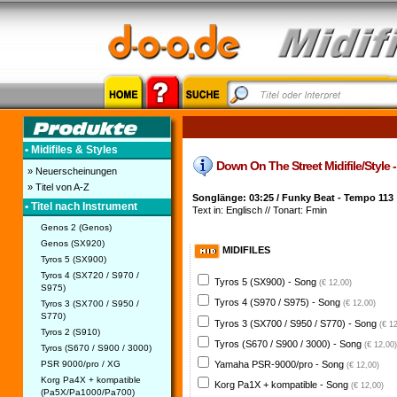
• Midifiles & Styles
Down On The Street Midifile/Style -
» Neuerscheinungen
» Titel von A-Z
Songlänge: 03:25 / Funky Beat - Tempo 113
• Titel nach Instrument
Text in: Englisch // Tonart: Fmin
Genos 2 (Genos)
Genos (SX920)
MIDIFILES
Tyros 5 (SX900)
Tyros 4 (SX720 / S970 /
Tyros 5 (SX900) - Song
(€ 12,00)
S975)
Tyros 4 (S970 / S975) - Song
Tyros 3 (SX700 / S950 /
(€ 12,00)
S770)
Tyros 3 (SX700 / S950 / S770) - Song
(€ 1
Tyros 2 (S910)
Tyros (S670 / S900 / 3000) - Song
(€ 12,00)
Tyros (S670 / S900 / 3000)
PSR 9000/pro / XG
Yamaha PSR-9000/pro - Song
(€ 12,00)
Korg Pa4X + kompatible
Korg Pa1X + kompatible - Song
(€ 12,00)
(Pa5X/Pa1000/Pa700)