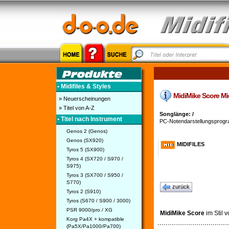
• Midifiles & Styles
MidiMike Score Midi
» Neuerscheinungen
» Titel von A-Z
Songlänge: /
• Titel nach Instrument
PC-Notendarstellungsprogr
Genos 2 (Genos)
Genos (SX920)
MIDIFILES
Tyros 5 (SX900)
Tyros 4 (SX720 / S970 /
S975)
Tyros 3 (SX700 / S950 /
S770)
zurück
Tyros 2 (S910)
Tyros (S670 / S900 / 3000)
PSR 9000/pro / XG
MidiMike Score
im Stil 
Korg Pa4X + kompatible
(Pa5X/Pa1000/Pa700)