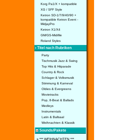
Korg Pa1/X + kompatible
XG / SFF Style
Ketron SD-1/7/9/40/90 +
kompatible Ketron Event -
MidjayPro
Ketron X1/X4
GM/GS-Midifile
Roland Styles
• Titel nach Rubriken
Party
Tischmusik Jazz & Swing
Top Hits & Hitparade
Country & Rock
Schlager & Volksmusik
Stimmung & Karneval
Oldies & Evergreens
Movietracks
Pop, 8-Beat & Ballads
Medleys
Instrumentals
Latin & Ballsaal
Weihnachten & Klassik
Sounds/Pakete
» *** WEIHNACHTEN ***