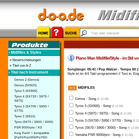
• Midifiles & Styles
Piano Man Midifile/Style - im Stil vo
» Neuerscheinungen
» Titel von A-Z
Songlänge: 05:41 / Pop Walzer - Tempo 60 (
• Titel nach Instrument
Style ist im 4/4 Takt programmiert // Text in: Eng
Genos 2 (Genos)
Genos (SX920)
MIDIFILES
Tyros 5 (SX900)
Tyros 4 (SX720 / S970 /
Genos - Song
(€ 12,00)
S975)
Tyros 5 (SX900) - Song
Tyros 3 (SX700 / S950 /
(€ 12,00)
S770)
Tyros 4 (S970 / S975) - Song
(€ 12,00)
Tyros 2 (S910)
Tyros 3 (SX700 / S950 / S770) - Song
(€ 1
Tyros (S670 / S900 / 3000)
PSR 9000/pro / XG
Tyros (S670 / S900 / 3000) - Song
(€ 12,00)
Korg Pa4X + kompatible
Yamaha PSR-9000/pro - Song
(€ 12,00)
(Pa5X/Pa1000/Pa700)