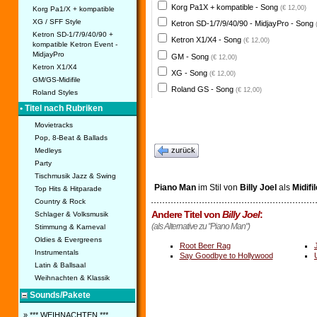
Korg Pa1X + kompatible - Song
(€ 12,00)
Korg Pa1/X + kompatible
XG / SFF Style
Ketron SD-1/7/9/40/90 - MidjayPro - Song
Ketron SD-1/7/9/40/90 +
Ketron X1/X4 - Song
(€ 12,00)
kompatible Ketron Event -
MidjayPro
GM - Song
(€ 12,00)
Ketron X1/X4
XG - Song
(€ 12,00)
GM/GS-Midifile
Roland GS - Song
(€ 12,00)
Roland Styles
• Titel nach Rubriken
Movietracks
Pop, 8-Beat & Ballads
zurück
Medleys
Party
Tischmusik Jazz & Swing
Piano Man
im Stil von
Billy Joel
als
Midifil
Top Hits & Hitparade
Country & Rock
Andere Titel von
Billy Joel
:
Schlager & Volksmusik
(als Alternative zu "Piano Man")
Stimmung & Karneval
Oldies & Evergreens
Root Beer Rag
Instrumentals
Say Goodbye to Hollywood
Latin & Ballsaal
Weihnachten & Klassik
Sounds/Pakete
» *** WEIHNACHTEN ***