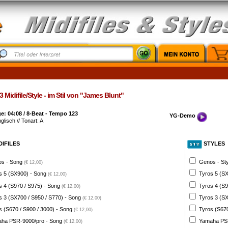
 Midifile/Style - im Stil von "James Blunt"
: 04:08 / 8-Beat - Tempo 123
YG-Demo
glisch // Tonart: A
DIFILES
STYLES
s - Song
Genos - St
(€ 12,00)
s 5 (SX900) - Song
Tyros 5 (SX
(€ 12,00)
s 4 (S970 / S975) - Song
Tyros 4 (S9
(€ 12,00)
s 3 (SX700 / S950 / S770) - Song
Tyros 3 (SX
(€ 12,00)
s (S670 / S900 / 3000) - Song
Tyros (S670
(€ 12,00)
ha PSR-9000/pro - Song
Yamaha PSR
(€ 12,00)