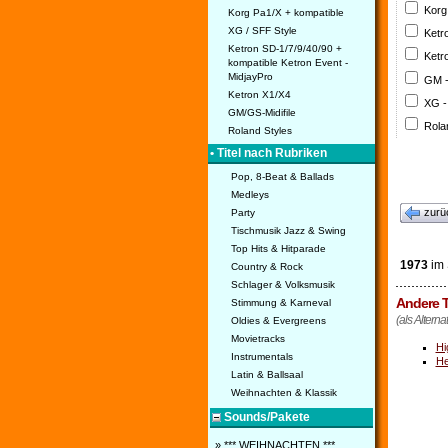
Korg
Korg Pa1/X + kompatible
XG / SFF Style
Ketr
Ketron SD-1/7/9/40/90 +
Ketr
kompatible Ketron Event -
MidjayPro
GM 
Ketron X1/X4
XG -
GM/GS-Midifile
Rola
Roland Styles
• Titel nach Rubriken
Pop, 8-Beat & Ballads
Medleys
zurü
Party
Tischmusik Jazz & Swing
Top Hits & Hitparade
1973
im 
Country & Rock
Schlager & Volksmusik
Andere T
Stimmung & Karneval
(als Alterna
Oldies & Evergreens
Movietracks
Hi
Instrumentals
He
Latin & Ballsaal
Weihnachten & Klassik
Sounds/Pakete
» *** WEIHNACHTEN ***