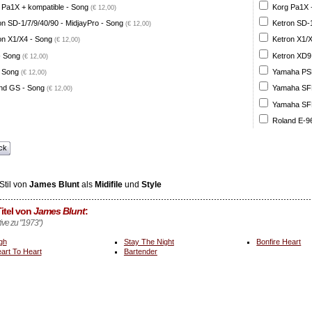
 Pa1X + kompatible - Song
Korg Pa1X +
(€ 12,00)
on SD-1/7/9/40/90 - MidjayPro - Song
Ketron SD-1
(€ 12,00)
on X1/X4 - Song
Ketron X1/X
(€ 12,00)
- Song
Ketron XD9
(€ 12,00)
 Song
Yamaha PSR
(€ 12,00)
nd GS - Song
Yamaha SFF 
(€ 12,00)
Yamaha SFF 
Roland E-96
ck
Stil von
James Blunt
als
Midifile
und
Style
itel von
James Blunt
:
tive zu "1973")
gh
Stay The Night
Bonfire Heart
art To Heart
Bartender