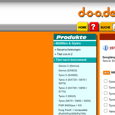
• Midifiles & Styles
1973
» Neuerscheinungen
» Titel von A-Z
Songlänge
• Titel nach Instrument
Text in: En
Genos 2 (Genos)
Genos (SX920)
MI
Tyros 5 (SX900)
Tyros 4 (SX720 / S970 /
Geno
S975)
Tyro
Tyros 3 (SX700 / S950 /
S770)
Tyro
Tyros 2 (S910)
Tyro
Tyros (S670 / S900 / 3000)
PSR 9000/pro / XG
Tyro
Korg Pa4X + kompatible
Yama
(Pa5X/Pa1000/Pa700)