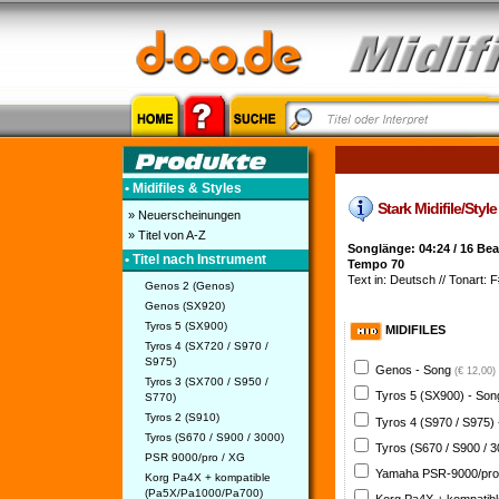
• Midifiles & Styles
Stark Midifile/Style
» Neuerscheinungen
» Titel von A-Z
Songlänge: 04:24 / 16 Bea
• Titel nach Instrument
Tempo 70
Text in: Deutsch // Tonart: 
Genos 2 (Genos)
Genos (SX920)
Tyros 5 (SX900)
MIDIFILES
Tyros 4 (SX720 / S970 /
S975)
Genos - Song
(€ 12,00)
Tyros 3 (SX700 / S950 /
Tyros 5 (SX900) - So
S770)
Tyros 2 (S910)
Tyros 4 (S970 / S975)
Tyros (S670 / S900 / 3000)
Tyros (S670 / S900 / 
PSR 9000/pro / XG
Yamaha PSR-9000/pro
Korg Pa4X + kompatible
(Pa5X/Pa1000/Pa700)