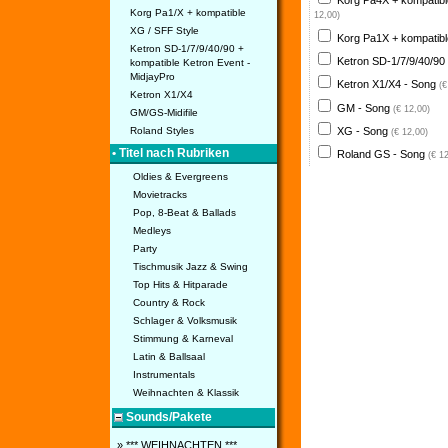
Korg Pa4X + kompatib
Korg Pa1/X + kompatible
12,00)
XG / SFF Style
Korg Pa1X + kompatib
Ketron SD-1/7/9/40/90 +
Ketron SD-1/7/9/40/90
kompatible Ketron Event -
MidjayPro
Ketron X1/X4 - Song
(€
Ketron X1/X4
GM - Song
(€ 12,00)
GM/GS-Midifile
XG - Song
Roland Styles
(€ 12,00)
• Titel nach Rubriken
Roland GS - Song
(€ 1
Oldies & Evergreens
Movietracks
Pop, 8-Beat & Ballads
Medleys
Party
Tischmusik Jazz & Swing
Top Hits & Hitparade
Country & Rock
Schlager & Volksmusik
Stimmung & Karneval
Latin & Ballsaal
Instrumentals
Weihnachten & Klassik
Sounds/Pakete
» *** WEIHNACHTEN ***