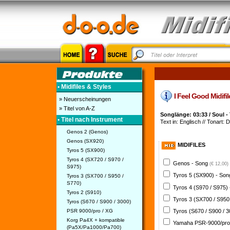
• Midifiles & Styles
I Feel Good Midifil
» Neuerscheinungen
» Titel von A-Z
Songlänge: 03:33 / Soul 
• Titel nach Instrument
Text in: Englisch // Tonart: D
Genos 2 (Genos)
Genos (SX920)
MIDIFILES
Tyros 5 (SX900)
Tyros 4 (SX720 / S970 /
Genos - Song
(€ 12,00)
S975)
Tyros 5 (SX900) - So
Tyros 3 (SX700 / S950 /
S770)
Tyros 4 (S970 / S975)
Tyros 2 (S910)
Tyros 3 (SX700 / S950
Tyros (S670 / S900 / 3000)
PSR 9000/pro / XG
Tyros (S670 / S900 / 
Korg Pa4X + kompatible
Yamaha PSR-9000/pro
(Pa5X/Pa1000/Pa700)