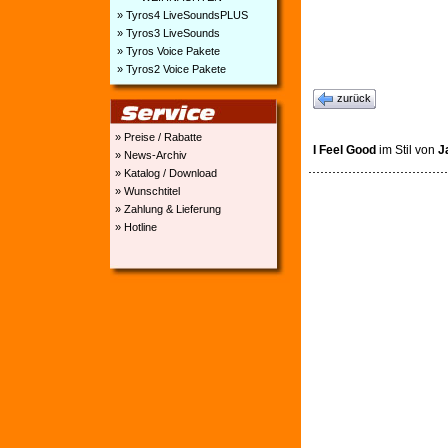
» Tyros4 LiveSoundsPLUS
» Tyros3 LiveSounds
» Tyros Voice Pakete
» Tyros2 Voice Pakete
zurück
» Preise / Rabatte
I Feel Good
im Stil von
J
» News-Archiv
» Katalog / Download
» Wunschtitel
» Zahlung & Lieferung
» Hotline