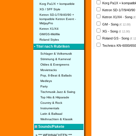
Korg Pa1X + kompatib
Korg Pa1/X + kompatible
XG / SFF Style
Ketron SD-1/7/9/40/90
Ketron SD-1/7/9/40/90 +
Ketron X1/X4 - Song
(€
kompatible Ketron Event -
MidjayPro
GM - Song
(€ 12,00)
Ketron X1/X4
XG - Song
(€ 12,00)
GM/GS-Midifile
Roland GS - Song
(€ 1
Roland Styles
Technics KN-6000/650
• Titel nach Rubriken
Schlager & Volksmusik
Stimmung & Karneval
Oldies & Evergreens
Movietracks
Pop, 8-Beat & Ballads
Medleys
Party
Tischmusik Jazz & Swing
Top Hits & Hitparade
Country & Rock
Instrumentals
Latin & Ballsaal
Weihnachten & Klassik
Sounds/Pakete
» *** WEIHNACHTEN ***