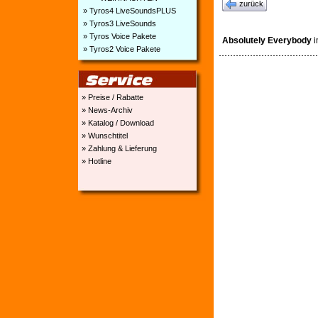
zurück
» Tyros4 LiveSoundsPLUS
» Tyros3 LiveSounds
» Tyros Voice Pakete
Absolutely Everybody
i
» Tyros2 Voice Pakete
» Preise / Rabatte
» News-Archiv
» Katalog / Download
» Wunschtitel
» Zahlung & Lieferung
» Hotline