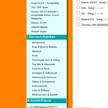
Ketron X1/X4 - Song
(€
Korg Pa1/X + kompatible
XG / SFF Style
GM - Song
(€ 12,00)
Ketron SD-1/7/9/40/90 +
XG - Song
(€ 12,00)
kompatible Ketron Event -
MidjayPro
Roland GS - Song
(€ 1
Ketron X1/X4
Technics KN-6000/650
GM/GS-Midifile
Roland Styles
• Titel nach Rubriken
Movietracks
Pop, 8-Beat & Ballads
Medleys
Party
Tischmusik Jazz & Swing
Top Hits & Hitparade
Country & Rock
Schlager & Volksmusik
Stimmung & Karneval
Oldies & Evergreens
Instrumentals
Latin & Ballsaal
Weihnachten & Klassik
Sounds/Pakete
» *** WEIHNACHTEN ***