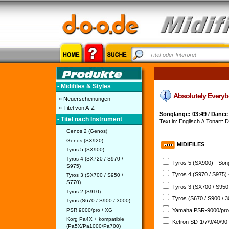
• Midifiles & Styles
Absolutely Everybo
» Neuerscheinungen
» Titel von A-Z
Songlänge: 03:49 / Dance
• Titel nach Instrument
Text in: Englisch // Tonart: 
Genos 2 (Genos)
Genos (SX920)
MIDIFILES
Tyros 5 (SX900)
Tyros 4 (SX720 / S970 /
Tyros 5 (SX900) - So
S975)
Tyros 4 (S970 / S975)
Tyros 3 (SX700 / S950 /
S770)
Tyros 3 (SX700 / S950
Tyros 2 (S910)
Tyros (S670 / S900 / 
Tyros (S670 / S900 / 3000)
PSR 9000/pro / XG
Yamaha PSR-9000/pro
Korg Pa4X + kompatible
Ketron SD-1/7/9/40/90
(Pa5X/Pa1000/Pa700)