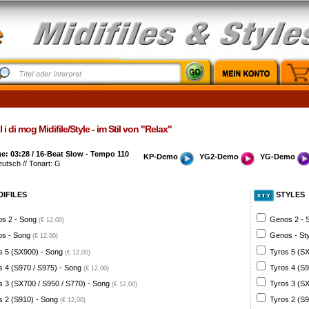
 i di mog Midifile/Style - im Stil von "Relax"
: 03:28 / 16-Beat Slow - Tempo 110
KP-Demo
YG2-Demo
YG-Demo
eutsch // Tonart: G
DIFILES
STYLES
s 2 - Song
Genos 2 - 
(€ 12,00)
s - Song
Genos - St
(€ 12,00)
s 5 (SX900) - Song
Tyros 5 (SX
(€ 12,00)
s 4 (S970 / S975) - Song
Tyros 4 (S9
(€ 12,00)
s 3 (SX700 / S950 / S770) - Song
Tyros 3 (SX
(€ 12,00)
s 2 (S910) - Song
Tyros 2 (S9
(€ 12,00)