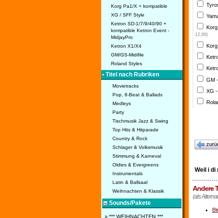
Tyro
Korg Pa1/X + kompatible
XG / SFF Style
Yama
Ketron SD-1/7/9/40/90 +
Korg
kompatible Ketron Event -
12,00)
MidjayPro
Korg
Ketron X1/X4
GM/GS-Midifile
Ketr
Roland Styles
Ketr
• Titel nach Rubriken
GM 
Movietracks
XG -
Pop, 8-Beat & Ballads
Rola
Medleys
Party
Tischmusik Jazz & Swing
Top Hits & Hitparade
Country & Rock
zurü
Schlager & Volksmusik
Stimmung & Karneval
Oldies & Evergreens
Weil i d
Instrumentals
Latin & Ballsaal
Andere T
Weihnachten & Klassik
(als Alterna
Sounds/Pakete
Bl
» *** WEIHNACHTEN ***