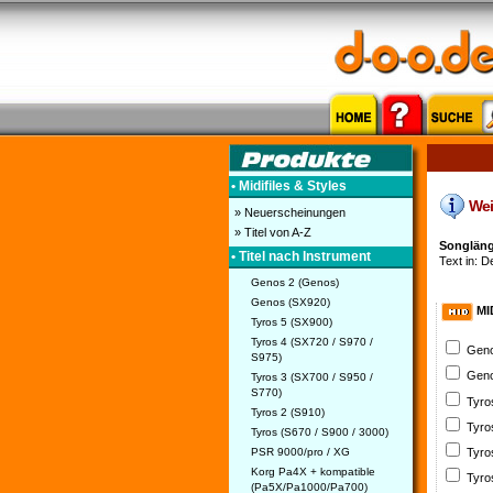
• Midifiles & Styles
Weil
» Neuerscheinungen
» Titel von A-Z
Songlänge
• Titel nach Instrument
Text in: D
Genos 2 (Genos)
Genos (SX920)
MI
Tyros 5 (SX900)
Tyros 4 (SX720 / S970 /
Geno
S975)
Geno
Tyros 3 (SX700 / S950 /
S770)
Tyro
Tyros 2 (S910)
Tyro
Tyros (S670 / S900 / 3000)
PSR 9000/pro / XG
Tyro
Korg Pa4X + kompatible
Tyro
(Pa5X/Pa1000/Pa700)