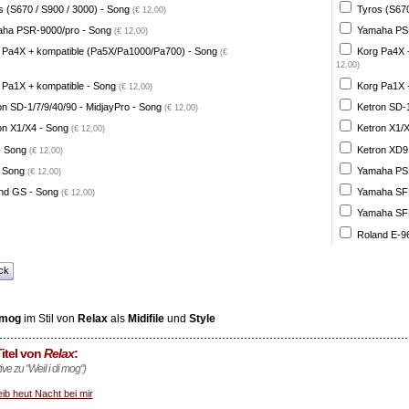
s (S670 / S900 / 3000) - Song
Tyros (S670
(€ 12,00)
ha PSR-9000/pro - Song
Yamaha PSR
(€ 12,00)
 Pa4X + kompatible (Pa5X/Pa1000/Pa700) - Song
Korg Pa4X 
(€
12,00)
 Pa1X + kompatible - Song
Korg Pa1X +
(€ 12,00)
on SD-1/7/9/40/90 - MidjayPro - Song
Ketron SD-1
(€ 12,00)
on X1/X4 - Song
Ketron X1/X
(€ 12,00)
- Song
Ketron XD9
(€ 12,00)
 Song
Yamaha PSR
(€ 12,00)
nd GS - Song
Yamaha SFF 
(€ 12,00)
Yamaha SFF 
Roland E-96
ck
i mog
im Stil von
Relax
als
Midifile
und
Style
itel von
Relax
:
tive zu "Weil i di mog")
eib heut Nacht bei mir