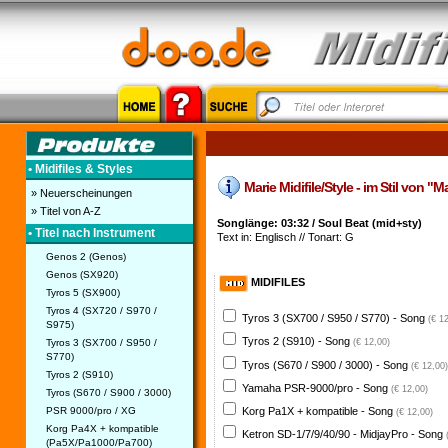
• Midifiles & Styles
Marie Midifile/Style - im Stil von "
» Neuerscheinungen
» Titel von A-Z
Songlänge: 03:32 / Soul Beat (mid+sty)
• Titel nach Instrument
Text in: Englisch // Tonart: G
Genos 2 (Genos)
Genos (SX920)
MIDIFILES
Tyros 5 (SX900)
Tyros 4 (SX720 / S970 /
Tyros 3 (SX700 / S950 / S770) - Song
(€ 1
S975)
Tyros 2 (S910) - Song
Tyros 3 (SX700 / S950 /
(€ 12,00)
S770)
Tyros (S670 / S900 / 3000) - Song
(€ 12,00)
Tyros 2 (S910)
Yamaha PSR-9000/pro - Song
(€ 12,00)
Tyros (S670 / S900 / 3000)
PSR 9000/pro / XG
Korg Pa1X + kompatible - Song
(€ 12,00)
Korg Pa4X + kompatible
Ketron SD-1/7/9/40/90 - MidjayPro - Song
(Pa5X/Pa1000/Pa700)