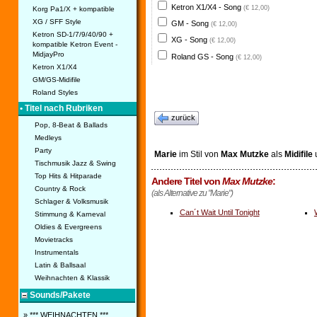
Ketron X1/X4 - Song
(€ 12,00)
Korg Pa1/X + kompatible
XG / SFF Style
GM - Song
(€ 12,00)
Ketron SD-1/7/9/40/90 +
XG - Song
(€ 12,00)
kompatible Ketron Event -
MidjayPro
Roland GS - Song
(€ 12,00)
Ketron X1/X4
GM/GS-Midifile
Roland Styles
• Titel nach Rubriken
zurück
Pop, 8-Beat & Ballads
Medleys
Party
Marie
im Stil von
Max Mutzke
als
Midifile
Tischmusik Jazz & Swing
Top Hits & Hitparade
Andere Titel von
Max Mutzke
:
Country & Rock
(als Alternative zu "Marie")
Schlager & Volksmusik
Can´t Wait Until Tonight
Stimmung & Karneval
Oldies & Evergreens
Movietracks
Instrumentals
Latin & Ballsaal
Weihnachten & Klassik
Sounds/Pakete
» *** WEIHNACHTEN ***