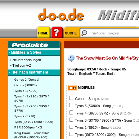
• Midifiles & Styles
The Show Must Go On Midifile/Style
» Neuerscheinungen
» Titel von A-Z
Songlänge: 03:56 / Rock - Tempo 85
• Titel nach Instrument
Text in: Englisch // Tonart: Bmin
Genos 2 (Genos)
Genos (SX920)
MIDIFILES
Tyros 5 (SX900)
Tyros 4 (SX720 / S970 /
Genos - Song
(€ 12,00)
S975)
Tyros 5 (SX900) - Song
Tyros 3 (SX700 / S950 /
(€ 12,00)
S770)
Tyros 4 (S970 / S975) - Song
(€ 12,00)
Tyros 2 (S910)
Tyros 3 (SX700 / S950 / S770) - Song
(€ 1
Tyros (S670 / S900 / 3000)
PSR 9000/pro / XG
Tyros 2 (S910) - Song
(€ 12,00)
Korg Pa4X + kompatible
Tyros (S670 / S900 / 3000) - Song
(€ 12,00)
(Pa5X/Pa1000/Pa700)