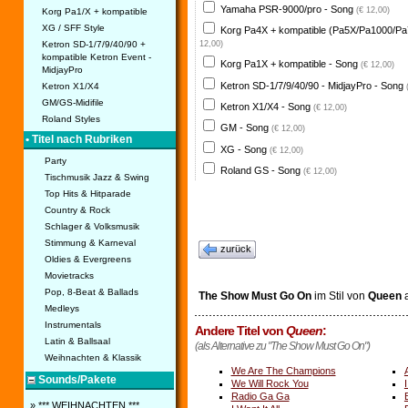
Yamaha PSR-9000/pro - Song
(€ 12,00)
Korg Pa1/X + kompatible
XG / SFF Style
Korg Pa4X + kompatible (Pa5X/Pa1000/Pa
Ketron SD-1/7/9/40/90 +
12,00)
kompatible Ketron Event -
Korg Pa1X + kompatible - Song
(€ 12,00)
MidjayPro
Ketron SD-1/7/9/40/90 - MidjayPro - Song
Ketron X1/X4
GM/GS-Midifile
Ketron X1/X4 - Song
(€ 12,00)
Roland Styles
GM - Song
(€ 12,00)
• Titel nach Rubriken
XG - Song
(€ 12,00)
Party
Roland GS - Song
(€ 12,00)
Tischmusik Jazz & Swing
Top Hits & Hitparade
Country & Rock
Schlager & Volksmusik
Stimmung & Karneval
zurück
Oldies & Evergreens
Movietracks
Pop, 8-Beat & Ballads
The Show Must Go On
im Stil von
Queen
a
Medleys
Instrumentals
Andere Titel von
Queen
:
Latin & Ballsaal
(als Alternative zu "The Show Must Go On")
Weihnachten & Klassik
We Are The Champions
Sounds/Pakete
We Will Rock You
Radio Ga Ga
» *** WEIHNACHTEN ***