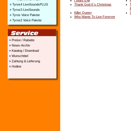
I Want It All
» Tyros4 LiveSoundsPLUS
Thank God It´s Christmas
B
» Tyros3 LiveSounds
Killer Queen
» Tyros Voice Pakete
Who Wants To Live Forerver
» Tyros2 Voice Pakete
» Preise / Rabatte
» News-Archiv
» Katalog / Download
» Wunschtitel
» Zahlung & Lieferung
» Hotline