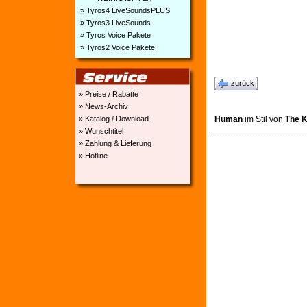
» Tyros4 LiveSoundsPLUS
» Tyros3 LiveSounds
» Tyros Voice Pakete
» Tyros2 Voice Pakete
zurück
» Preise / Rabatte
» News-Archiv
Human
im Stil von
The K
» Katalog / Download
» Wunschtitel
» Zahlung & Lieferung
» Hotline