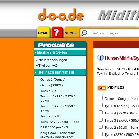
• Midifiles & Styles
Human Midifile/Styl
» Neuerscheinungen
» Titel von A-Z
Songlänge: 04:02 / Root 
• Titel nach Instrument
Text in: Englisch // Tonart: 
Genos 2 (Genos)
Genos (SX920)
MIDIFILES
Tyros 5 (SX900)
Tyros 4 (SX720 / S970 /
Genos - Song
(€ 12,00)
S975)
Tyros 5 (SX900) - So
Tyros 3 (SX700 / S950 /
S770)
Tyros 4 (S970 / S975)
Tyros 2 (S910)
Tyros 3 (SX700 / S950
Tyros (S670 / S900 / 3000)
PSR 9000/pro / XG
Tyros 2 (S910) - Song
Korg Pa4X + kompatible
Tyros (S670 / S900 / 
(Pa5X/Pa1000/Pa700)