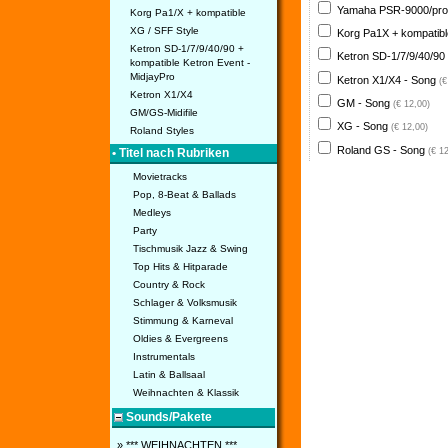
Yamaha PSR-9000/pro
Korg Pa1/X + kompatible
XG / SFF Style
Korg Pa1X + kompatib
Ketron SD-1/7/9/40/90 +
Ketron SD-1/7/9/40/90
kompatible Ketron Event -
MidjayPro
Ketron X1/X4 - Song
(€
Ketron X1/X4
GM - Song
(€ 12,00)
GM/GS-Midifile
XG - Song
(€ 12,00)
Roland Styles
Roland GS - Song
(€ 1
• Titel nach Rubriken
Movietracks
Pop, 8-Beat & Ballads
Medleys
Party
Tischmusik Jazz & Swing
Top Hits & Hitparade
Country & Rock
Schlager & Volksmusik
Stimmung & Karneval
Oldies & Evergreens
Instrumentals
Latin & Ballsaal
Weihnachten & Klassik
Sounds/Pakete
» *** WEIHNACHTEN ***