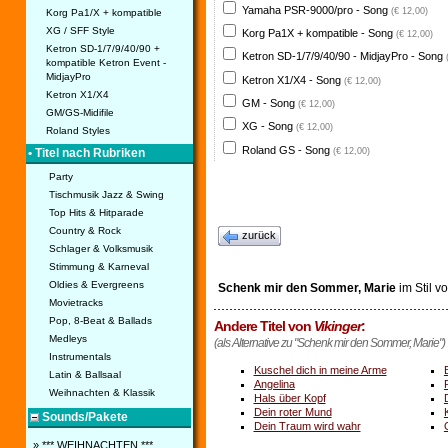
Yamaha PSR-9000/pro - Song
(€ 12,00)
Korg Pa1/X + kompatible
XG / SFF Style
Korg Pa1X + kompatible - Song
(€ 12,00)
Ketron SD-1/7/9/40/90 +
Ketron SD-1/7/9/40/90 - MidjayPro - Song
kompatible Ketron Event -
MidjayPro
Ketron X1/X4 - Song
(€ 12,00)
Ketron X1/X4
GM - Song
(€ 12,00)
GM/GS-Midifile
XG - Song
(€ 12,00)
Roland Styles
Roland GS - Song
(€ 12,00)
• Titel nach Rubriken
Party
Tischmusik Jazz & Swing
Top Hits & Hitparade
Country & Rock
zurück
Schlager & Volksmusik
Stimmung & Karneval
Oldies & Evergreens
Schenk mir den Sommer, Marie
im Stil v
Movietracks
Pop, 8-Beat & Ballads
Andere Titel von
Vikinger
:
Medleys
(als Alternative zu "Schenk mir den Sommer, Marie")
Instrumentals
Kuschel dich in meine Arme
Latin & Ballsaal
Angelina
Weihnachten & Klassik
Hals über Kopf
Dein roter Mund
Sounds/Pakete
Dein Traum wird wahr
» *** WEIHNACHTEN ***