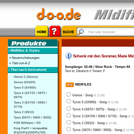
• Midifiles & Styles
Schenk mir den Sommer, Marie Midifi
» Neuerscheinungen
» Titel von A-Z
Songlänge: 02:46 / Slow Rock - Tempo 84
• Titel nach Instrument
Text in: Deutsch // Tonart: F
Genos 2 (Genos)
Genos (SX920)
MIDIFILES
Tyros 5 (SX900)
Tyros 4 (SX720 / S970 /
Genos - Song
(€ 12,00)
S975)
Tyros 5 (SX900) - Song
Tyros 3 (SX700 / S950 /
(€ 12,00)
S770)
Tyros 4 (S970 / S975) - Song
(€ 12,00)
Tyros 2 (S910)
Tyros 3 (SX700 / S950 / S770) - Song
(€ 1
Tyros (S670 / S900 / 3000)
PSR 9000/pro / XG
Tyros 2 (S910) - Song
(€ 12,00)
Korg Pa4X + kompatible
Tyros (S670 / S900 / 3000) - Song
(€ 12,00)
(Pa5X/Pa1000/Pa700)