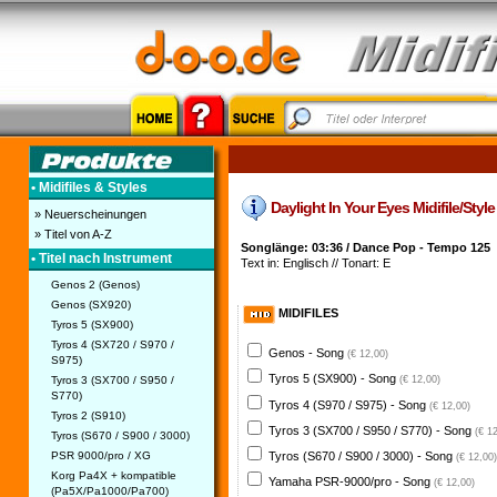
• Midifiles & Styles
Daylight In Your Eyes Midifile/Style
» Neuerscheinungen
» Titel von A-Z
Songlänge: 03:36 / Dance Pop - Tempo 125
• Titel nach Instrument
Text in: Englisch // Tonart: E
Genos 2 (Genos)
Genos (SX920)
MIDIFILES
Tyros 5 (SX900)
Tyros 4 (SX720 / S970 /
Genos - Song
(€ 12,00)
S975)
Tyros 5 (SX900) - Song
Tyros 3 (SX700 / S950 /
(€ 12,00)
S770)
Tyros 4 (S970 / S975) - Song
(€ 12,00)
Tyros 2 (S910)
Tyros 3 (SX700 / S950 / S770) - Song
(€ 1
Tyros (S670 / S900 / 3000)
PSR 9000/pro / XG
Tyros (S670 / S900 / 3000) - Song
(€ 12,00)
Korg Pa4X + kompatible
Yamaha PSR-9000/pro - Song
(€ 12,00)
(Pa5X/Pa1000/Pa700)