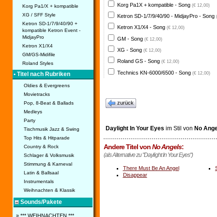
Korg Pa1X + kompatible - Song
(€ 12,00)
Korg Pa1/X + kompatible
XG / SFF Style
Ketron SD-1/7/9/40/90 - MidjayPro - Song
Ketron SD-1/7/9/40/90 +
Ketron X1/X4 - Song
(€ 12,00)
kompatible Ketron Event -
MidjayPro
GM - Song
(€ 12,00)
Ketron X1/X4
XG - Song
(€ 12,00)
GM/GS-Midifile
Roland GS - Song
(€ 12,00)
Roland Styles
Technics KN-6000/6500 - Song
(€ 12,00)
• Titel nach Rubriken
Oldies & Evergreens
Movietracks
zurück
Pop, 8-Beat & Ballads
Medleys
Party
Daylight In Your Eyes
im Stil von
No Ange
Tischmusik Jazz & Swing
Top Hits & Hitparade
Andere Titel von
No Angels
:
Country & Rock
(als Alternative zu "Daylight In Your Eyes")
Schlager & Volksmusik
Stimmung & Karneval
There Must Be An Angel
Latin & Ballsaal
Disappear
Instrumentals
Weihnachten & Klassik
Sounds/Pakete
» *** WEIHNACHTEN ***