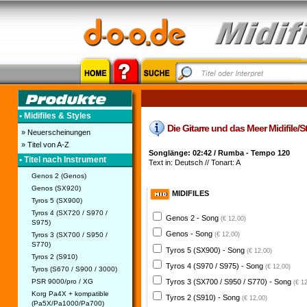
• Midifiles & Styles
Die Gitarre und das Meer Midifile/S
» Neuerscheinungen
» Titel von A-Z
Songlänge: 02:42 / Rumba - Tempo 120
• Titel nach Instrument
Text in: Deutsch // Tonart: A
Genos 2 (Genos)
Genos (SX920)
MIDIFILES
Tyros 5 (SX900)
Tyros 4 (SX720 / S970 /
Genos 2 - Song
(€ 12,00)
S975)
Genos - Song
Tyros 3 (SX700 / S950 /
(€ 12,00)
S770)
Tyros 5 (SX900) - Song
(€ 12,00)
Tyros 2 (S910)
Tyros 4 (S970 / S975) - Song
(€ 12,00)
Tyros (S670 / S900 / 3000)
PSR 9000/pro / XG
Tyros 3 (SX700 / S950 / S770) - Song
(€ 1
Korg Pa4X + kompatible
Tyros 2 (S910) - Song
(€ 12,00)
(Pa5X/Pa1000/Pa700)