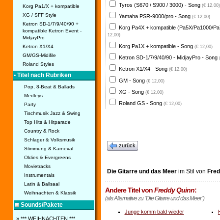
Tyros (S670 / S900 / 3000) - Song
(€ 12,00)
Korg Pa1/X + kompatible
XG / SFF Style
Yamaha PSR-9000/pro - Song
(€ 12,00)
Ketron SD-1/7/9/40/90 +
Korg Pa4X + kompatible (Pa5X/Pa1000/Pa
kompatible Ketron Event -
12,00)
MidjayPro
Korg Pa1X + kompatible - Song
Ketron X1/X4
(€ 12,00)
GM/GS-Midifile
Ketron SD-1/7/9/40/90 - MidjayPro - Song
Roland Styles
Ketron X1/X4 - Song
(€ 12,00)
• Titel nach Rubriken
GM - Song
(€ 12,00)
Pop, 8-Beat & Ballads
XG - Song
(€ 12,00)
Medleys
Roland GS - Song
(€ 12,00)
Party
Tischmusik Jazz & Swing
Top Hits & Hitparade
Country & Rock
Schlager & Volksmusik
zurück
Stimmung & Karneval
Oldies & Evergreens
Movietracks
Die Gitarre und das Meer
im Stil von
Fred
Instrumentals
Latin & Ballsaal
Andere Titel von
Freddy Quinn
:
Weihnachten & Klassik
(als Alternative zu "Die Gitarre und das Meer")
Sounds/Pakete
Junge komm bald wieder
» *** WEIHNACHTEN ***