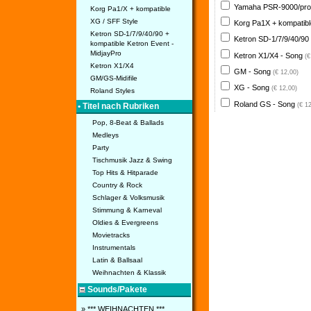
Yamaha PSR-9000/pro
Korg Pa1/X + kompatible
XG / SFF Style
Korg Pa1X + kompatib
Ketron SD-1/7/9/40/90 +
Ketron SD-1/7/9/40/90
kompatible Ketron Event -
MidjayPro
Ketron X1/X4 - Song
(€
Ketron X1/X4
GM - Song
(€ 12,00)
GM/GS-Midifile
XG - Song
(€ 12,00)
Roland Styles
Roland GS - Song
(€ 1
• Titel nach Rubriken
Pop, 8-Beat & Ballads
Medleys
Party
Tischmusik Jazz & Swing
Top Hits & Hitparade
Country & Rock
Schlager & Volksmusik
Stimmung & Karneval
Oldies & Evergreens
Movietracks
Instrumentals
Latin & Ballsaal
Weihnachten & Klassik
Sounds/Pakete
» *** WEIHNACHTEN ***