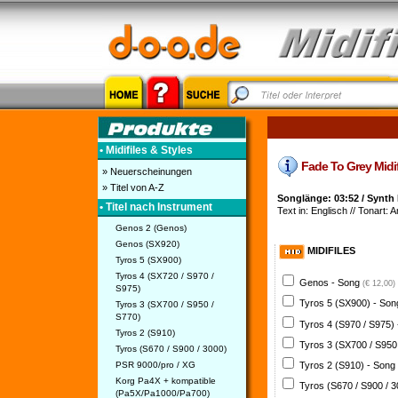
• Midifiles & Styles
Fade To Grey Midifi
» Neuerscheinungen
» Titel von A-Z
Songlänge: 03:52 / Synth
• Titel nach Instrument
Text in: Englisch // Tonart: 
Genos 2 (Genos)
Genos (SX920)
MIDIFILES
Tyros 5 (SX900)
Tyros 4 (SX720 / S970 /
Genos - Song
(€ 12,00)
S975)
Tyros 5 (SX900) - So
Tyros 3 (SX700 / S950 /
S770)
Tyros 4 (S970 / S975)
Tyros 2 (S910)
Tyros 3 (SX700 / S950
Tyros (S670 / S900 / 3000)
PSR 9000/pro / XG
Tyros 2 (S910) - Song
Korg Pa4X + kompatible
Tyros (S670 / S900 / 
(Pa5X/Pa1000/Pa700)