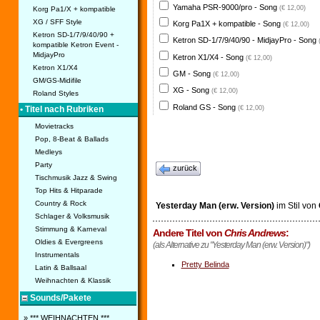
Yamaha PSR-9000/pro - Song
(€ 12,00)
Korg Pa1/X + kompatible
XG / SFF Style
Korg Pa1X + kompatible - Song
(€ 12,00)
Ketron SD-1/7/9/40/90 +
Ketron SD-1/7/9/40/90 - MidjayPro - Song
kompatible Ketron Event -
MidjayPro
Ketron X1/X4 - Song
(€ 12,00)
Ketron X1/X4
GM - Song
(€ 12,00)
GM/GS-Midifile
XG - Song
(€ 12,00)
Roland Styles
Roland GS - Song
(€ 12,00)
• Titel nach Rubriken
Movietracks
Pop, 8-Beat & Ballads
Medleys
Party
zurück
Tischmusik Jazz & Swing
Top Hits & Hitparade
Country & Rock
Yesterday Man (erw. Version)
im Stil von
Schlager & Volksmusik
Stimmung & Karneval
Andere Titel von
Chris Andrews
:
Oldies & Evergreens
(als Alternative zu "Yesterday Man (erw. Version)")
Instrumentals
Pretty Belinda
Latin & Ballsaal
Weihnachten & Klassik
Sounds/Pakete
» *** WEIHNACHTEN ***