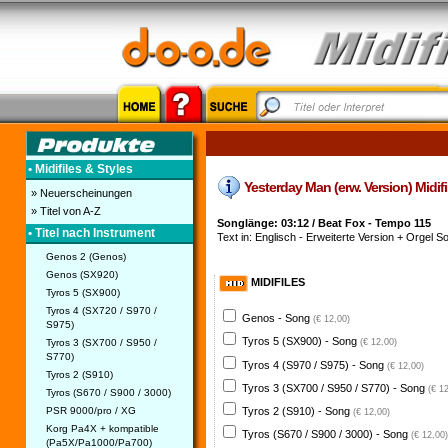
• Midifiles & Styles
Yesterday Man (erw. Version) Midifil
» Neuerscheinungen
» Titel von A-Z
Songlänge: 03:12 / Beat Fox - Tempo 115
• Titel nach Instrument
Text in: Englisch - Erweiterte Version + Orgel S
Genos 2 (Genos)
Genos (SX920)
MIDIFILES
Tyros 5 (SX900)
Tyros 4 (SX720 / S970 /
Genos - Song
(€ 12,00)
S975)
Tyros 5 (SX900) - Song
Tyros 3 (SX700 / S950 /
(€ 12,00)
S770)
Tyros 4 (S970 / S975) - Song
(€ 12,00)
Tyros 2 (S910)
Tyros 3 (SX700 / S950 / S770) - Song
(€ 1
Tyros (S670 / S900 / 3000)
PSR 9000/pro / XG
Tyros 2 (S910) - Song
(€ 12,00)
Korg Pa4X + kompatible
Tyros (S670 / S900 / 3000) - Song
(€ 12,00)
(Pa5X/Pa1000/Pa700)