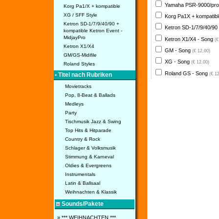
Yamaha PSR-9000/pro
Korg Pa1/X + kompatible
XG / SFF Style
Korg Pa1X + kompatib
Ketron SD-1/7/9/40/90 +
Ketron SD-1/7/9/40/90
kompatible Ketron Event -
MidjayPro
Ketron X1/X4 - Song
(€
Ketron X1/X4
GM - Song
(€ 12,00)
GM/GS-Midifile
XG - Song
(€ 12,00)
Roland Styles
Roland GS - Song
(€ 1
• Titel nach Rubriken
Movietracks
Pop, 8-Beat & Ballads
Medleys
Party
Tischmusik Jazz & Swing
Top Hits & Hitparade
Country & Rock
Schlager & Volksmusik
Stimmung & Karneval
Oldies & Evergreens
Instrumentals
Latin & Ballsaal
Weihnachten & Klassik
Sounds/Pakete
» *** WEIHNACHTEN ***