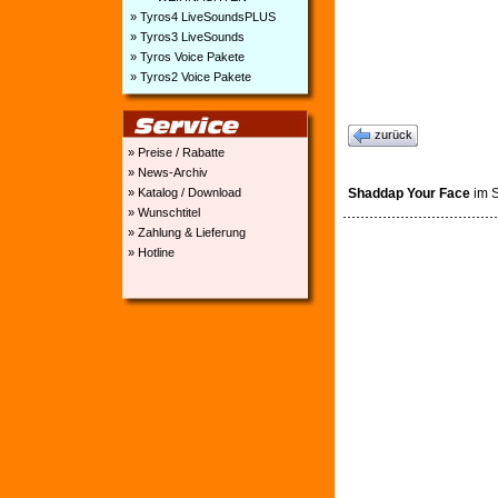
» Tyros4 LiveSoundsPLUS
» Tyros3 LiveSounds
» Tyros Voice Pakete
» Tyros2 Voice Pakete
zurück
» Preise / Rabatte
» News-Archiv
Shaddap Your Face
im S
» Katalog / Download
» Wunschtitel
» Zahlung & Lieferung
» Hotline