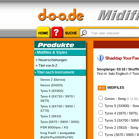
• Midifiles & Styles
Shaddap Your Face M
» Neuerscheinungen
» Titel von A-Z
Songlänge: 03:16 / Shuffl
• Titel nach Instrument
Text in: Italo Englisch // Ton
Genos 2 (Genos)
Genos (SX920)
MIDIFILES
Tyros 5 (SX900)
Tyros 4 (SX720 / S970 /
Genos - Song
(€ 12,00)
S975)
Tyros 5 (SX900) - So
Tyros 3 (SX700 / S950 /
S770)
Tyros 4 (S970 / S975)
Tyros 2 (S910)
Tyros 3 (SX700 / S950
Tyros (S670 / S900 / 3000)
PSR 9000/pro / XG
Tyros 2 (S910) - Song
Korg Pa4X + kompatible
Tyros (S670 / S900 / 
(Pa5X/Pa1000/Pa700)