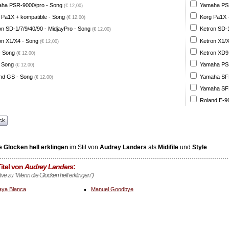
ha PSR-9000/pro - Song
Yamaha PSR
(€ 12,00)
 Pa1X + kompatible - Song
Korg Pa1X +
(€ 12,00)
on SD-1/7/9/40/90 - MidjayPro - Song
Ketron SD-1
(€ 12,00)
on X1/X4 - Song
Ketron X1/X
(€ 12,00)
- Song
Ketron XD9
(€ 12,00)
 Song
Yamaha PSR
(€ 12,00)
nd GS - Song
Yamaha SFF 
(€ 12,00)
Yamaha SFF 
Roland E-96
ck
 Glocken hell erklingen
im Stil von
Audrey Landers
als
Midifile
und
Style
itel von
Audrey Landers
:
tive zu "Wenn die Glocken hell erklingen")
aya Blanca
Manuel Goodbye