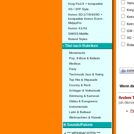
Yama
Korg Pa1/X + kompatible
XG / SFF Style
Korg
Ketron SD-1/7/9/40/90 +
Ketr
kompatible Ketron Event -
MidjayPro
Ketr
Ketron X1/X4
GM 
GM/GS-Midifile
XG -
Roland Styles
Rola
• Titel nach Rubriken
Movietracks
Pop, 8-Beat & Ballads
Medleys
Party
zurü
Tischmusik Jazz & Swing
Top Hits & Hitparade
Country & Rock
Wenn die
Schlager & Volksmusik
Stimmung & Karneval
Andere T
Oldies & Evergreens
(als Alterna
Instrumentals
Pl
Latin & Ballsaal
Weihnachten & Klassik
Sounds/Pakete
» *** WEIHNACHTEN ***