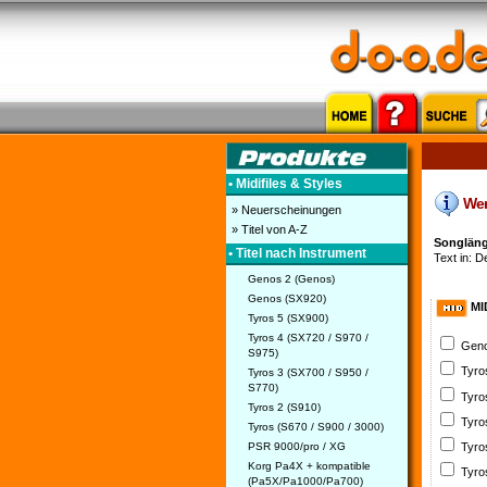
• Midifiles & Styles
Wenn
» Neuerscheinungen
» Titel von A-Z
Songläng
• Titel nach Instrument
Text in: D
Genos 2 (Genos)
Genos (SX920)
MI
Tyros 5 (SX900)
Tyros 4 (SX720 / S970 /
Geno
S975)
Tyro
Tyros 3 (SX700 / S950 /
S770)
Tyro
Tyros 2 (S910)
Tyro
Tyros (S670 / S900 / 3000)
PSR 9000/pro / XG
Tyro
Korg Pa4X + kompatible
Tyro
(Pa5X/Pa1000/Pa700)