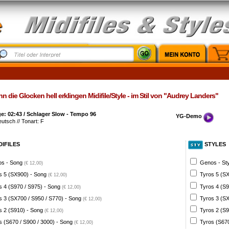
 die Glocken hell erklingen Midifile/Style - im Stil von "Audrey Landers"
e: 02:43 / Schlager Slow - Tempo 96
YG-Demo
eutsch // Tonart: F
DIFILES
STYLES
s - Song
Genos - St
(€ 12,00)
s 5 (SX900) - Song
Tyros 5 (SX
(€ 12,00)
s 4 (S970 / S975) - Song
Tyros 4 (S9
(€ 12,00)
s 3 (SX700 / S950 / S770) - Song
Tyros 3 (SX
(€ 12,00)
s 2 (S910) - Song
Tyros 2 (S9
(€ 12,00)
s (S670 / S900 / 3000) - Song
Tyros (S670
(€ 12,00)