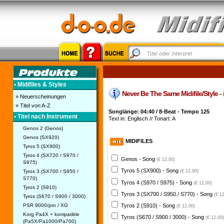
• Midifiles & Styles
Never Be The Same Midifile/Style - 
» Neuerscheinungen
» Titel von A-Z
Songlänge: 04:40 / 8-Beat - Tempo 125
• Titel nach Instrument
Text in: Englisch // Tonart: A
Genos 2 (Genos)
Genos (SX920)
MIDIFILES
Tyros 5 (SX900)
Tyros 4 (SX720 / S970 /
Genos - Song
(€ 12,00)
S975)
Tyros 5 (SX900) - Song
Tyros 3 (SX700 / S950 /
(€ 12,00)
S770)
Tyros 4 (S970 / S975) - Song
(€ 12,00)
Tyros 2 (S910)
Tyros 3 (SX700 / S950 / S770) - Song
(€ 1
Tyros (S670 / S900 / 3000)
PSR 9000/pro / XG
Tyros 2 (S910) - Song
(€ 12,00)
Korg Pa4X + kompatible
Tyros (S670 / S900 / 3000) - Song
(€ 12,00)
(Pa5X/Pa1000/Pa700)