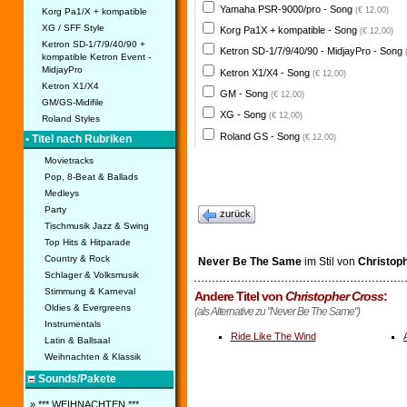
Yamaha PSR-9000/pro - Song
(€ 12,00)
Korg Pa1/X + kompatible
XG / SFF Style
Korg Pa1X + kompatible - Song
(€ 12,00)
Ketron SD-1/7/9/40/90 +
Ketron SD-1/7/9/40/90 - MidjayPro - Song
kompatible Ketron Event -
MidjayPro
Ketron X1/X4 - Song
(€ 12,00)
Ketron X1/X4
GM - Song
(€ 12,00)
GM/GS-Midifile
XG - Song
(€ 12,00)
Roland Styles
Roland GS - Song
(€ 12,00)
• Titel nach Rubriken
Movietracks
Pop, 8-Beat & Ballads
Medleys
Party
zurück
Tischmusik Jazz & Swing
Top Hits & Hitparade
Country & Rock
Never Be The Same
im Stil von
Christop
Schlager & Volksmusik
Stimmung & Karneval
Andere Titel von
Christopher Cross
:
Oldies & Evergreens
(als Alternative zu "Never Be The Same")
Instrumentals
Ride Like The Wind
Latin & Ballsaal
Weihnachten & Klassik
Sounds/Pakete
» *** WEIHNACHTEN ***