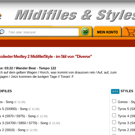
slieder Medley 2 Midifile/Style - im Stil von "Diverse"
e: 03:22 / Wander Beat - Tempo 122
och auf dem gelben Wagen / Horch, was kommt von draussen rein / Auf, auf, zum
 jagen / Jetzt kommen die lustigen Tage // Tonart: F
DIFILES
STYLES
s - Song
Genos - St
(€ 12,00)
s 5 (SX900) - Song
Tyros 5 (SX
(€ 12,00)
s 4 (S970 / S975) - Song
Tyros 4 (S9
(€ 12,00)
s 3 (SX700 / S950 / S770) - Song
Tyros 3 (SX
(€ 12,00)
s 2 (S910) - Song
Tyros 2 (S9
(€ 12,00)