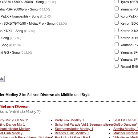
s (S670 / S900 / 3000) - Song
Tyros (S670
(€ 12,00)
ha PSR-9000/pro - Song
Yamaha PSR
(€ 12,00)
 Pa1X + kompatible - Song
Korg Pa1X +
(€ 12,00)
on SD-1/7/9/40/90 - MidjayPro - Song
Ketron SD-1
(€ 12,00)
on X1/X4 - Song
Ketron X1/X
(€ 12,00)
- Song
Ketron XD9
(€ 12,00)
 Song
Yamaha PSR
(€ 12,00)
nd GS - Song
Yamaha SFF 
(€ 12,00)
Yamaha SFF 
Roland E-96
ck
der Medley 2
im Stil von
Diverse
als
Midifile
und
Style
itel von
Diverse
:
tive zu "Volkslieder Medley 2")
rty-Mix 2000 Vol.1*
Party Fox Medley 1
Best Of The 90´
tino Dance Mix 1
Schunkel Parade Vol.1 Seemannslieder
GoGo Dancing*
hunkellieder Medley
Seemannslieder Medley 1
Samba Medley 
at Club Medley
Beatles Oldie Medley 1
Mainzer Narhall
ückwunsch Pack (Happy Birthday /
Rucki Zucki Prosit Pack
Volkslieder Medl