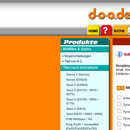
• Midifiles & Styles
Volk
» Neuerscheinungen
» Titel von A-Z
Songläng
• Titel nach Instrument
Inhalt: H
fröhlichen
Genos 2 (Genos)
Genos (SX920)
Tyros 5 (SX900)
MI
Tyros 4 (SX720 / S970 /
S975)
Geno
Tyros 3 (SX700 / S950 /
S770)
Tyro
Tyros 2 (S910)
Tyro
Tyros (S670 / S900 / 3000)
Tyro
PSR 9000/pro / XG
Korg Pa4X + kompatible
Tyro
(Pa5X/Pa1000/Pa700)