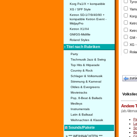
Tyro
Korg Pa1/X + kompatible
Yama
XG / SFF Style
Ketron SD-1/7/9/40/90 +
Korg
kompatible Ketron Event -
Ketr
MidjayPro
Ketron X1/X4
Ketr
GM/GS-Midifile
GM 
Roland Styles
XG -
• Titel nach Rubriken
Rola
Party
Tischmusik Jazz & Swing
Top Hits & Hitparade
Country & Rock
Schlager & Volksmusik
zurü
Stimmung & Karneval
Oldies & Evergreens
Movietracks
Volkslie
Pop, 8-Beat & Ballads
Medleys
Andere T
Instrumentals
(als Alterna
Latin & Ballsaal
Pa
Weihnachten & Klassik
La
Sounds/Pakete
Sc
Be
» *** WEIHNACHTEN ***
Gl