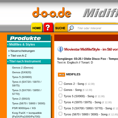
• Midifiles & Styles
Moviestar Midifile/Style - im Stil v
» Neuerscheinungen
» Titel von A-Z
Songlänge: 03:25 / Oldie Disco Fox - Tempo
• Titel nach Instrument
Text in: Englisch // Tonart: D
Genos 2 (Genos)
Genos (SX920)
MIDIFILES
Tyros 5 (SX900)
Tyros 4 (SX720 / S970 /
Genos 2 - Song
(€ 12,00)
S975)
Genos - Song
Tyros 3 (SX700 / S950 /
(€ 12,00)
S770)
Tyros 5 (SX900) - Song
(€ 12,00)
Tyros 2 (S910)
Tyros 4 (S970 / S975) - Song
(€ 12,00)
Tyros (S670 / S900 / 3000)
PSR 9000/pro / XG
Tyros 3 (SX700 / S950 / S770) - Song
(€ 1
Korg Pa4X + kompatible
Tyros (S670 / S900 / 3000) - Song
(€ 12,00)
(Pa5X/Pa1000/Pa700)