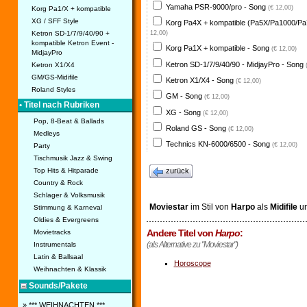
Yamaha PSR-9000/pro - Song
(€ 12,00)
Korg Pa1/X + kompatible
XG / SFF Style
Korg Pa4X + kompatible (Pa5X/Pa1000/Pa
Ketron SD-1/7/9/40/90 +
12,00)
kompatible Ketron Event -
Korg Pa1X + kompatible - Song
(€ 12,00)
MidjayPro
Ketron SD-1/7/9/40/90 - MidjayPro - Song
Ketron X1/X4
GM/GS-Midifile
Ketron X1/X4 - Song
(€ 12,00)
Roland Styles
GM - Song
(€ 12,00)
• Titel nach Rubriken
XG - Song
(€ 12,00)
Pop, 8-Beat & Ballads
Roland GS - Song
(€ 12,00)
Medleys
Technics KN-6000/6500 - Song
(€ 12,00)
Party
Tischmusik Jazz & Swing
Top Hits & Hitparade
zurück
Country & Rock
Schlager & Volksmusik
Moviestar
im Stil von
Harpo
als
Midifile
u
Stimmung & Karneval
Oldies & Evergreens
Andere Titel von
Harpo
:
Movietracks
(als Alternative zu "Moviestar")
Instrumentals
Latin & Ballsaal
Horoscope
Weihnachten & Klassik
Sounds/Pakete
» *** WEIHNACHTEN ***