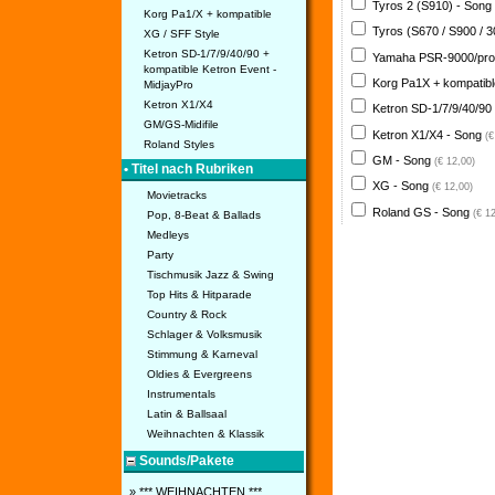
Tyros 2 (S910) - Song
Korg Pa1/X + kompatible
Tyros (S670 / S900 / 
XG / SFF Style
Ketron SD-1/7/9/40/90 +
Yamaha PSR-9000/pro
kompatible Ketron Event -
Korg Pa1X + kompatib
MidjayPro
Ketron X1/X4
Ketron SD-1/7/9/40/90
GM/GS-Midifile
Ketron X1/X4 - Song
(€
Roland Styles
GM - Song
(€ 12,00)
• Titel nach Rubriken
XG - Song
(€ 12,00)
Movietracks
Roland GS - Song
(€ 1
Pop, 8-Beat & Ballads
Medleys
Party
Tischmusik Jazz & Swing
Top Hits & Hitparade
Country & Rock
Schlager & Volksmusik
Stimmung & Karneval
Oldies & Evergreens
Instrumentals
Latin & Ballsaal
Weihnachten & Klassik
Sounds/Pakete
» *** WEIHNACHTEN ***