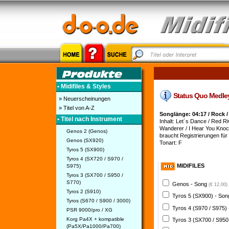
• Midifiles & Styles
Status Quo Medley 1
» Neuerscheinungen
» Titel von A-Z
Songlänge: 04:17 / Rock /
• Titel nach Instrument
Inhalt: Let´s Dance / Red R
Wanderer / I Hear You Knockin
Genos 2 (Genos)
braucht Registrierungen für
Genos (SX920)
Tonart: F
Tyros 5 (SX900)
Tyros 4 (SX720 / S970 /
MIDIFILES
S975)
Tyros 3 (SX700 / S950 /
S770)
Genos - Song
(€ 12,00)
Tyros 2 (S910)
Tyros 5 (SX900) - So
Tyros (S670 / S900 / 3000)
Tyros 4 (S970 / S975)
PSR 9000/pro / XG
Korg Pa4X + kompatible
Tyros 3 (SX700 / S950
(Pa5X/Pa1000/Pa700)