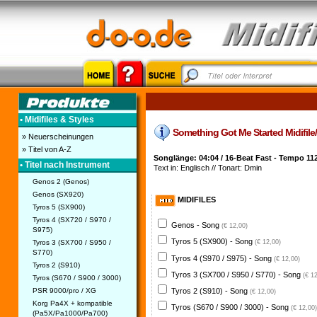
• Midifiles & Styles
Something Got Me Started Midifile/S
» Neuerscheinungen
» Titel von A-Z
Songlänge: 04:04 / 16-Beat Fast - Tempo 11
• Titel nach Instrument
Text in: Englisch // Tonart: Dmin
Genos 2 (Genos)
Genos (SX920)
MIDIFILES
Tyros 5 (SX900)
Tyros 4 (SX720 / S970 /
Genos - Song
(€ 12,00)
S975)
Tyros 5 (SX900) - Song
Tyros 3 (SX700 / S950 /
(€ 12,00)
S770)
Tyros 4 (S970 / S975) - Song
(€ 12,00)
Tyros 2 (S910)
Tyros 3 (SX700 / S950 / S770) - Song
(€ 1
Tyros (S670 / S900 / 3000)
PSR 9000/pro / XG
Tyros 2 (S910) - Song
(€ 12,00)
Korg Pa4X + kompatible
Tyros (S670 / S900 / 3000) - Song
(€ 12,00)
(Pa5X/Pa1000/Pa700)