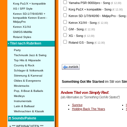
Yamaha PSR-9000/pro - Song
(€ 12,00)
Korg Pa1/X + kompatible
XG / SFF Style
Korg Pa1X + kompatible - Song
(€ 12,00)
Ketron SD-1/7/9/40/90 +
Ketron SD-1/7/9/40/90 - MidjayPro - Song
kompatible Ketron Event -
MidjayPro
Ketron X1/X4 - Song
(€ 12,00)
Ketron X1/X4
GM - Song
(€ 12,00)
GM/GS-Midifile
XG - Song
(€ 12,00)
Roland Styles
Roland GS - Song
(€ 12,00)
• Titel nach Rubriken
Party
Tischmusik Jazz & Swing
Top Hits & Hitparade
Country & Rock
zurück
Schlager & Volksmusik
Stimmung & Karneval
Oldies & Evergreens
Something Got Me Started
im Stil von
Sim
Movietracks
Pop, 8-Beat & Ballads
Andere Titel von
Simply Red
:
Medleys
(als Alternative zu "Something Got Me Started")
Instrumentals
Sunrise
Latin & Ballsaal
Holding Back The Years
Weihnachten & Klassik
Sounds/Pakete
» *** WEIHNACHTEN ***