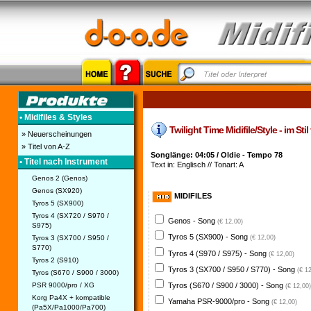
• Midifiles & Styles
Twilight Time Midifile/Style - im Sti
» Neuerscheinungen
» Titel von A-Z
Songlänge: 04:05 / Oldie - Tempo 78
• Titel nach Instrument
Text in: Englisch // Tonart: A
Genos 2 (Genos)
Genos (SX920)
MIDIFILES
Tyros 5 (SX900)
Tyros 4 (SX720 / S970 /
Genos - Song
(€ 12,00)
S975)
Tyros 5 (SX900) - Song
Tyros 3 (SX700 / S950 /
(€ 12,00)
S770)
Tyros 4 (S970 / S975) - Song
(€ 12,00)
Tyros 2 (S910)
Tyros 3 (SX700 / S950 / S770) - Song
(€ 1
Tyros (S670 / S900 / 3000)
PSR 9000/pro / XG
Tyros (S670 / S900 / 3000) - Song
(€ 12,00)
Korg Pa4X + kompatible
Yamaha PSR-9000/pro - Song
(€ 12,00)
(Pa5X/Pa1000/Pa700)