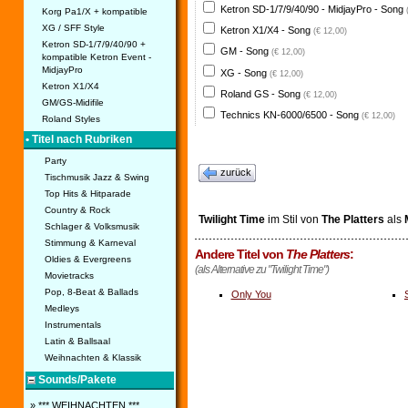
Ketron SD-1/7/9/40/90 - MidjayPro - Song
Korg Pa1/X + kompatible
XG / SFF Style
Ketron X1/X4 - Song
(€ 12,00)
Ketron SD-1/7/9/40/90 +
GM - Song
(€ 12,00)
kompatible Ketron Event -
MidjayPro
XG - Song
(€ 12,00)
Ketron X1/X4
Roland GS - Song
(€ 12,00)
GM/GS-Midifile
Technics KN-6000/6500 - Song
(€ 12,00)
Roland Styles
• Titel nach Rubriken
Party
zurück
Tischmusik Jazz & Swing
Top Hits & Hitparade
Country & Rock
Twilight Time
im Stil von
The Platters
als
Schlager & Volksmusik
Stimmung & Karneval
Andere Titel von
The Platters
:
Oldies & Evergreens
(als Alternative zu "Twilight Time")
Movietracks
Pop, 8-Beat & Ballads
Only You
Medleys
Instrumentals
Latin & Ballsaal
Weihnachten & Klassik
Sounds/Pakete
» *** WEIHNACHTEN ***