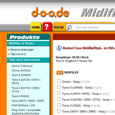
• Midifiles & Styles
Basket Case Midifile/Style - im Sti
» Neuerscheinungen
» Titel von A-Z
Songlänge: 03:00 / Rock
• Titel nach Instrument
Text in: Englisch // Tonart: Eb
Genos 2 (Genos)
Genos (SX920)
MIDIFILES
Tyros 5 (SX900)
Tyros 4 (SX720 / S970 /
Genos - Song
(€ 12,00)
S975)
Tyros 5 (SX900) - Song
Tyros 3 (SX700 / S950 /
(€ 12,00)
S770)
Tyros 4 (S970 / S975) - Song
(€ 12,00)
Tyros 2 (S910)
Tyros 3 (SX700 / S950 / S770) - Song
(€ 1
Tyros (S670 / S900 / 3000)
PSR 9000/pro / XG
Tyros 2 (S910) - Song
(€ 12,00)
Korg Pa4X + kompatible
Tyros (S670 / S900 / 3000) - Song
(€ 12,00)
(Pa5X/Pa1000/Pa700)