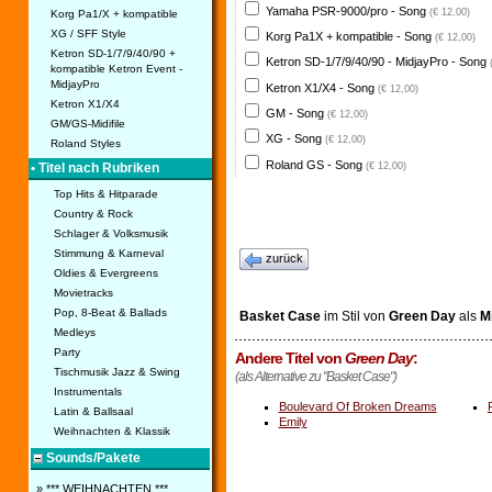
Yamaha PSR-9000/pro - Song
(€ 12,00)
Korg Pa1/X + kompatible
XG / SFF Style
Korg Pa1X + kompatible - Song
(€ 12,00)
Ketron SD-1/7/9/40/90 +
Ketron SD-1/7/9/40/90 - MidjayPro - Song
kompatible Ketron Event -
MidjayPro
Ketron X1/X4 - Song
(€ 12,00)
Ketron X1/X4
GM - Song
(€ 12,00)
GM/GS-Midifile
XG - Song
(€ 12,00)
Roland Styles
Roland GS - Song
(€ 12,00)
• Titel nach Rubriken
Top Hits & Hitparade
Country & Rock
Schlager & Volksmusik
Stimmung & Karneval
zurück
Oldies & Evergreens
Movietracks
Pop, 8-Beat & Ballads
Basket Case
im Stil von
Green Day
als
Mi
Medleys
Party
Andere Titel von
Green Day
:
Tischmusik Jazz & Swing
(als Alternative zu "Basket Case")
Instrumentals
Boulevard Of Broken Dreams
Latin & Ballsaal
Emily
Weihnachten & Klassik
Sounds/Pakete
» *** WEIHNACHTEN ***