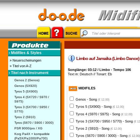
• Midifiles & Styles
Limbo auf Jamaika (Limbo Dance) Mi
» Neuerscheinungen
» Titel von A-Z
Songlänge: 03:12 / Limbo - Tempo 106
• Titel nach Instrument
Text in: Deutsch // Tonart: Eb
Genos 2 (Genos)
Genos (SX920)
MIDIFILES
Tyros 5 (SX900)
Tyros 4 (SX720 / S970 /
Genos - Song
(€ 12,00)
S975)
Tyros 5 (SX900) - Song
Tyros 3 (SX700 / S950 /
(€ 12,00)
S770)
Tyros 4 (S970 / S975) - Song
(€ 12,00)
Tyros 2 (S910)
Tyros 3 (SX700 / S950 / S770) - Song
(€ 1
Tyros (S670 / S900 / 3000)
PSR 9000/pro / XG
Tyros 2 (S910) - Song
(€ 12,00)
Korg Pa4X + kompatible
Tyros (S670 / S900 / 3000) - Song
(€ 12,00)
(Pa5X/Pa1000/Pa700)