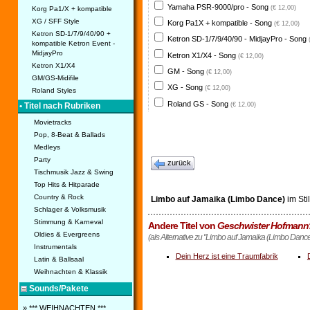
Yamaha PSR-9000/pro - Song
(€ 12,00)
Korg Pa1/X + kompatible
XG / SFF Style
Korg Pa1X + kompatible - Song
(€ 12,00)
Ketron SD-1/7/9/40/90 +
Ketron SD-1/7/9/40/90 - MidjayPro - Song
kompatible Ketron Event -
MidjayPro
Ketron X1/X4 - Song
(€ 12,00)
Ketron X1/X4
GM - Song
(€ 12,00)
GM/GS-Midifile
XG - Song
(€ 12,00)
Roland Styles
Roland GS - Song
(€ 12,00)
• Titel nach Rubriken
Movietracks
Pop, 8-Beat & Ballads
Medleys
Party
zurück
Tischmusik Jazz & Swing
Top Hits & Hitparade
Country & Rock
Limbo auf Jamaika (Limbo Dance)
im Sti
Schlager & Volksmusik
Stimmung & Karneval
Andere Titel von
Geschwister Hofmann
Oldies & Evergreens
(als Alternative zu "Limbo auf Jamaika (Limbo Dance
Instrumentals
Dein Herz ist eine Traumfabrik
Latin & Ballsaal
Weihnachten & Klassik
Sounds/Pakete
» *** WEIHNACHTEN ***