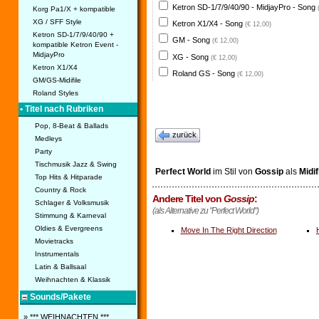
Ketron SD-1/7/9/40/90 - MidjayPro - Song
Korg Pa1/X + kompatible
XG / SFF Style
Ketron X1/X4 - Song
(€ 12,00)
Ketron SD-1/7/9/40/90 +
GM - Song
(€ 12,00)
kompatible Ketron Event -
MidjayPro
XG - Song
(€ 12,00)
Ketron X1/X4
Roland GS - Song
(€ 12,00)
GM/GS-Midifile
Roland Styles
• Titel nach Rubriken
Pop, 8-Beat & Ballads
zurück
Medleys
Party
Tischmusik Jazz & Swing
Perfect World
im Stil von
Gossip
als
Midif
Top Hits & Hitparade
Country & Rock
Andere Titel von
Gossip
:
Schlager & Volksmusik
(als Alternative zu "Perfect World")
Stimmung & Karneval
Oldies & Evergreens
Move In The Right Direction
Movietracks
Instrumentals
Latin & Ballsaal
Weihnachten & Klassik
Sounds/Pakete
» *** WEIHNACHTEN ***