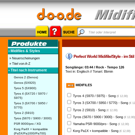
• Midifiles & Styles
Perfect World Midifile/Style - im St
» Neuerscheinungen
» Titel von A-Z
Songlänge: 03:44 / Rock - Tempo 126
• Titel nach Instrument
Text in: Englisch // Tonart: Bbmin
Genos 2 (Genos)
Genos (SX920)
MIDIFILES
Tyros 5 (SX900)
Tyros 4 (SX720 / S970 /
Tyros 4 (S970 / S975) - Song
(€ 12,00)
S975)
Tyros 3 (SX700 / S950 / S770) - Song
Tyros 3 (SX700 / S950 /
(€ 1
S770)
Tyros 2 (S910) - Song
(€ 12,00)
Tyros 2 (S910)
Tyros (S670 / S900 / 3000) - Song
(€ 12,00)
Tyros (S670 / S900 / 3000)
PSR 9000/pro / XG
Yamaha PSR-9000/pro - Song
(€ 12,00)
Korg Pa4X + kompatible
Korg Pa1X + kompatible - Song
(€ 12,00)
(Pa5X/Pa1000/Pa700)