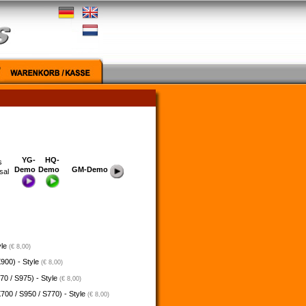
YG-
HQ-
s
Demo
Demo
GM-Demo
sal
yle
(€ 8,00)
900) - Style
(€ 8,00)
70 / S975) - Style
(€ 8,00)
700 / S950 / S770) - Style
(€ 8,00)