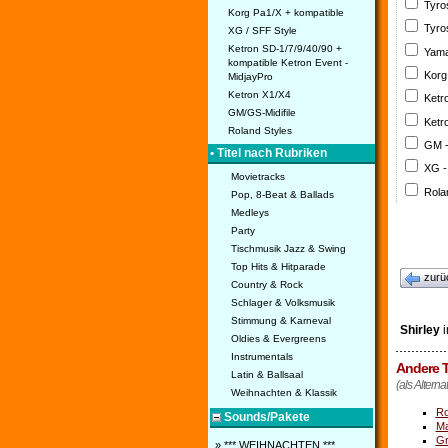
Tyro
Korg Pa1/X + kompatible
Tyro
XG / SFF Style
Ketron SD-1/7/9/40/90 +
Yama
kompatible Ketron Event -
Korg
MidjayPro
Ketron X1/X4
Ketr
GM/GS-Midifile
Ketr
Roland Styles
GM 
• Titel nach Rubriken
XG -
Movietracks
Rola
Pop, 8-Beat & Ballads
Medleys
Party
Tischmusik Jazz & Swing
Top Hits & Hitparade
zurü
Country & Rock
Schlager & Volksmusik
Stimmung & Karneval
Shirley
i
Oldies & Evergreens
Instrumentals
Andere T
Latin & Ballsaal
(als Alternat
Weihnachten & Klassik
Ro
Sounds/Pakete
Ma
Gr
» *** WEIHNACHTEN ***