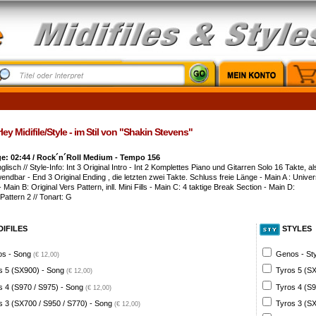
ley Midifile/Style - im Stil von "Shakin Stevens"
e: 02:44 / Rock´n´Roll Medium - Tempo 156
nglisch // Style-Info: Int 3 Original Intro - Int 2 Komplettes Piano und Gitarren Solo 16 Takte, al
ndbar - End 3 Original Ending , die letzten zwei Takte. Schluss freie Länge - Main A : Univer
- Main B: Original Vers Pattern, inll. Mini Fills - Main C: 4 taktige Break Section - Main D:
Pattern 2 // Tonart: G
DIFILES
STYLES
s - Song
Genos - St
(€ 12,00)
s 5 (SX900) - Song
Tyros 5 (SX
(€ 12,00)
s 4 (S970 / S975) - Song
Tyros 4 (S9
(€ 12,00)
s 3 (SX700 / S950 / S770) - Song
Tyros 3 (SX
(€ 12,00)