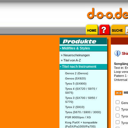
• Midifiles & Styles
Shir
» Neuerscheinungen
» Titel von A-Z
Songläng
• Titel nach Instrument
Text in: E
Loop verwe
Genos 2 (Genos)
Pattern 1 
Genos (SX920)
Universal 
Tyros 5 (SX900)
Tyros 4 (SX720 / S970 /
MI
S975)
Tyros 3 (SX700 / S950 /
S770)
Geno
Tyros 2 (S910)
Tyro
Tyros (S670 / S900 / 3000)
Tyro
PSR 9000/pro / XG
Korg Pa4X + kompatible
Tyro
(Pa5X/Pa1000/Pa700)