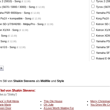
s 2 (S910) - Song
Tyros 2 (S9
(€ 12,00)
s (S670 / S900 / 3000) - Song
Tyros (S670
(€ 12,00)
ha PSR-9000/pro - Song
Yamaha PSR
(€ 12,00)
 Pa1X + kompatible - Song
Korg Pa1X +
(€ 12,00)
on SD-1/7/9/40/90 - MidjayPro - Song
Ketron SD-1
(€ 12,00)
on X1/X4 - Song
Ketron X1/X
(€ 12,00)
- Song
Ketron XD9
(€ 12,00)
 Song
Yamaha PSR
(€ 12,00)
nd GS - Song
Yamaha SFF 
(€ 12,00)
Yamaha SFF 
Roland E-96
ck
m Stil von
Shakin Stevens
als
Midifile
und
Style
itel von
Shakin Stevens
:
ive zu "Shirley")
ck´n Roll Hitmix
This Ole House
Merry Christma
rie Marie
Oh Julie
You Drive Me C
een Door
A Love Worth Waiting For