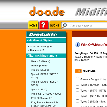
• Midifiles & Styles
With Or Without You
» Neuerscheinungen
» Titel von A-Z
Songlänge: 04:15 / U2 Po
• Titel nach Instrument
Text in: Englisch // Style_inf
bei // Tonart: D
Genos 2 (Genos)
Genos (SX920)
Tyros 5 (SX900)
MIDIFILES
Tyros 4 (SX720 / S970 /
S975)
Genos - Song
(€ 12,00)
Tyros 3 (SX700 / S950 /
Tyros 5 (SX900) - So
S770)
Tyros 2 (S910)
Tyros 4 (S970 / S975)
Tyros (S670 / S900 / 3000)
Tyros 3 (SX700 / S950
PSR 9000/pro / XG
Tyros 2 (S910) - Song
Korg Pa4X + kompatible
(Pa5X/Pa1000/Pa700)