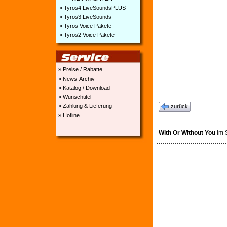
» Tyros4 LiveSoundsPLUS
» Tyros3 LiveSounds
» Tyros Voice Pakete
» Tyros2 Voice Pakete
» Preise / Rabatte
» News-Archiv
» Katalog / Download
» Wunschtitel
» Zahlung & Lieferung
zurück
» Hotline
With Or Without You
im S