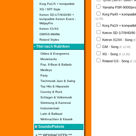
Tyros (S670 / S900 / 
Korg Pa1/X + kompatible
Yamaha PSR-9000/pro
XG / SFF Style
Korg Pa4X + kompatib
Ketron SD-1/7/9/40/90 +
kompatible Ketron Event -
12,00)
MidjayPro
Korg Pa1X + kompatib
Ketron X1/X4
Ketron SD-1/7/9/40/90
GM/GS-Midifile
Ketron X1/X4 - Song
Roland Styles
(€
• Titel nach Rubriken
GM - Song
(€ 12,00)
Oldies & Evergreens
XG - Song
(€ 12,00)
Movietracks
Roland GS - Song
(€ 1
Pop, 8-Beat & Ballads
Medleys
Party
Tischmusik Jazz & Swing
Top Hits & Hitparade
Country & Rock
Schlager & Volksmusik
Stimmung & Karneval
Instrumentals
Latin & Ballsaal
Weihnachten & Klassik
Sounds/Pakete
» *** WEIHNACHTEN ***