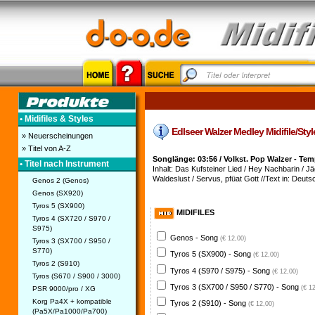
• Midifiles & Styles
Edlseer Walzer Medley Midifile/Style
» Neuerscheinungen
» Titel von A-Z
Songlänge: 03:56 / Volkst. Pop Walzer - Te
• Titel nach Instrument
Inhalt: Das Kufsteiner Lied / Hey Nachbarin / J
Waldeslust / Servus, pfüat Gott //Text in: Deutsch
Genos 2 (Genos)
Genos (SX920)
Tyros 5 (SX900)
MIDIFILES
Tyros 4 (SX720 / S970 /
S975)
Genos - Song
(€ 12,00)
Tyros 3 (SX700 / S950 /
S770)
Tyros 5 (SX900) - Song
(€ 12,00)
Tyros 2 (S910)
Tyros 4 (S970 / S975) - Song
(€ 12,00)
Tyros (S670 / S900 / 3000)
Tyros 3 (SX700 / S950 / S770) - Song
(€ 1
PSR 9000/pro / XG
Korg Pa4X + kompatible
Tyros 2 (S910) - Song
(€ 12,00)
(Pa5X/Pa1000/Pa700)