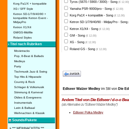
Tyros (S670 / S900 / 3000) - Song
(€ 12,00)
Korg Pa1/X + kompatible
Yamaha PSR-9000/pro - Song
XG / SFF Style
(€ 12,00)
Ketron SD-1/7/9/40/90 +
Korg Pa1X + kompatible - Song
(€ 12,00)
kompatible Ketron Event -
Ketron SD-1/7/9/40/90 - MidjayPro - Song
MidjayPro
Ketron X1/X4
Ketron X1/X4 - Song
(€ 12,00)
GM/GS-Midifile
GM - Song
(€ 12,00)
Roland Styles
XG - Song
(€ 12,00)
• Titel nach Rubriken
Roland GS - Song
(€ 12,00)
Movietracks
Pop, 8-Beat & Ballads
Medleys
Party
Tischmusik Jazz & Swing
zurück
Top Hits & Hitparade
Country & Rock
Schlager & Volksmusik
Edlseer Walzer Medley
im Stil von
Die Ed
Stimmung & Karneval
Oldies & Evergreens
Andere Titel von
Die Edlseer / d-o-o Be
Instrumentals
(als Alternative zu "Edlseer Walzer Medley")
Latin & Ballsaal
Edlseer Polka Medley
Weihnachten & Klassik
Sounds/Pakete
» *** WEIHNACHTEN ***