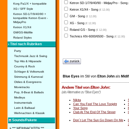
Ketron SD-1/7/9/40/90 - MidjayPro - Song
Korg Pa1/X + kompatible
XG / SFF Style
Ketron X1/X4 - Song
(€ 12,00)
Ketron SD-1/7/9/40/90 +
GM - Song
(€ 12,00)
kompatible Ketron Event -
MidjayPro
XG - Song
(€ 12,00)
Ketron X1/X4
Roland GS - Song
(€ 12,00)
GM/GS-Midifile
Technics KN-6000/6500 - Song
(€ 12,00)
Roland Styles
• Titel nach Rubriken
Party
Tischmusik Jazz & Swing
zurück
Top Hits & Hitparade
Country & Rock
Schlager & Volksmusik
Blue Eyes
im Stil von
Elton John
als
Midif
Stimmung & Karneval
Oldies & Evergreens
Andere Titel von
Elton John
:
Movietracks
(als Alternative zu "Blue Eyes")
Pop, 8-Beat & Ballads
Medleys
Nikita
Instrumentals
Can You Feel The Love Tonight
Your Song
Latin & Ballsaal
Club At The End Of The Street
Weihnachten & Klassik
Sounds/Pakete
Don´t Let The Sun Go Down On Me
» *** WEIHNACHTEN ***