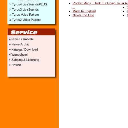
Rocket Man (I Think It´s Going To Be A
» Tyros4 LiveSoundsPLUS
...
» Tyros3 LiveSounds
Made In England
» Tyros Voice Pakete
Never Too Late
» Tyros2 Voice Pakete
» Preise / Rabatte
» News-Archiv
» Katalog / Download
» Wunschtitel
» Zahlung & Lieferung
» Hotline