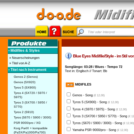
• Midifiles & Styles
Blue Eyes Midifile/Style - im Stil v
» Neuerscheinungen
» Titel von A-Z
Songlänge: 03:28 / Blues - Tempo 72
• Titel nach Instrument
Text in: Englisch // Tonart: Bb
Genos 2 (Genos)
Genos (SX920)
MIDIFILES
Tyros 5 (SX900)
Tyros 4 (SX720 / S970 /
Genos - Song
(€ 12,00)
S975)
Tyros 5 (SX900) - Song
Tyros 3 (SX700 / S950 /
(€ 12,00)
S770)
Tyros 4 (S970 / S975) - Song
(€ 12,00)
Tyros 2 (S910)
Tyros 3 (SX700 / S950 / S770) - Song
(€ 1
Tyros (S670 / S900 / 3000)
PSR 9000/pro / XG
Tyros (S670 / S900 / 3000) - Song
(€ 12,00)
Korg Pa4X + kompatible
Yamaha PSR-9000/pro - Song
(€ 12,00)
(Pa5X/Pa1000/Pa700)