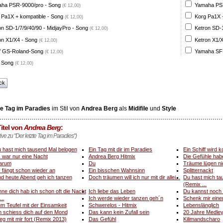
ha PSR-9000/pro - Song
Yamaha PSR
(€ 12,00)
 Pa1X + kompatible - Song
Korg Pa1X +
(€ 12,00)
on SD-1/7/9/40/90 - MidjayPro - Song
Ketron SD-1
(€ 12,00)
on X1/X4 - Song
Ketron X1/X
(€ 12,00)
 GS-Roland-Song
Yamaha SFF
(€ 12,00)
 Song
(€ 12,00)
ck
te Tag im Paradies
im Stil von
Andrea Berg
als
Midifile
und
Style
itel von
Andrea Berg
:
tive zu "Der letzte Tag im Paradies")
 hast mich tausend Mal belogen
Ein Tag mit dir im Paradies
Ein Schiff wird
 war nur eine Nacht
Andrea Berg Hitmix
Die Gefühle hab
arum
Du
Träume lügen ni
 fängt schon wieder an
Ein bisschen Wahnsinn
Splitternackt
d heute Abend geh ich tanzen
Doch träumen will ich nur mit dir allei...
Du hast mich ta
(Remix ...
ne dich hab ich schon oft die Nacht
Ich liebe das Leben
Du kannst noch n
...
Ich werde wieder tanzen geh´n
Schenk mir eine
m Teufel mit der Einsamkeit
Schwerelos - Hitmix
Lebenslänglich
h schiess dich auf den Mond
Das kann kein Zufall sein
20 Jahre Medle
ieg mit mir fort (Remix 2013)
Das Gefühl
Kilimandscharo