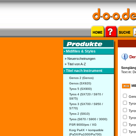
• Midifiles & Styles
Der 
» Neuerscheinungen
» Titel von A-Z
Songläng
• Titel nach Instrument
Text in: D
Genos 2 (Genos)
Genos (SX920)
MI
Tyros 5 (SX900)
Tyros 4 (SX720 / S970 /
Geno
S975)
Tyro
Tyros 3 (SX700 / S950 /
S770)
Tyro
Tyros 2 (S910)
Tyro
Tyros (S670 / S900 / 3000)
PSR 9000/pro / XG
Tyro
Korg Pa4X + kompatible
Tyro
(Pa5X/Pa1000/Pa700)