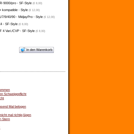
-9000/pro - SF-Style
(€ 8,00)
 kompatible - Style
(€ 12,00)
/7/9/40/90 - MidjayPro - Style
(€ 12,00)
4 - SF-Style
(€ 8,00)
 4 Vari./CVP - SF-Style
(€ 8,00)
In den Warenkorb
 kommen
en Schweigepflicht
cht
usend Mal belogen
icht mal richtig lügen
n Stern
y