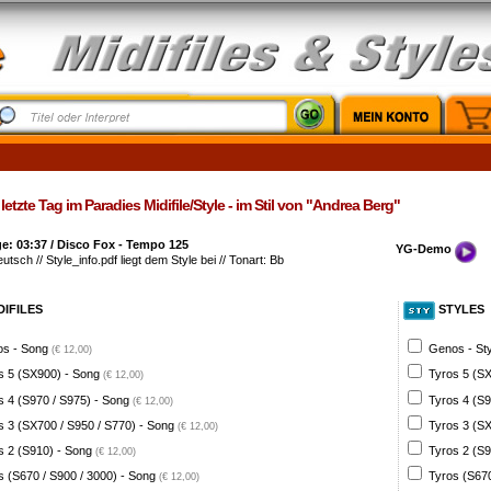
letzte Tag im Paradies Midifile/Style - im Stil von "Andrea Berg"
e: 03:37 / Disco Fox - Tempo 125
YG-Demo
eutsch // Style_info.pdf liegt dem Style bei // Tonart: Bb
DIFILES
STYLES
s - Song
Genos - St
(€ 12,00)
s 5 (SX900) - Song
Tyros 5 (SX
(€ 12,00)
s 4 (S970 / S975) - Song
Tyros 4 (S9
(€ 12,00)
s 3 (SX700 / S950 / S770) - Song
Tyros 3 (SX
(€ 12,00)
s 2 (S910) - Song
Tyros 2 (S9
(€ 12,00)
s (S670 / S900 / 3000) - Song
Tyros (S670
(€ 12,00)