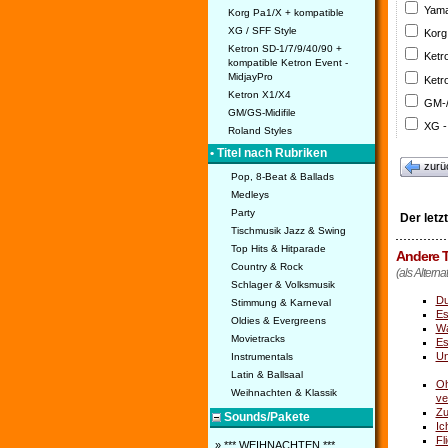
Yama
Korg Pa1/X + kompatible
XG / SFF Style
Korg
Ketron SD-1/7/9/40/90 +
Ketr
kompatible Ketron Event -
MidjayPro
Ketr
Ketron X1/X4
GM-/
GM/GS-Midifile
XG -
Roland Styles
• Titel nach Rubriken
zurü
Pop, 8-Beat & Ballads
Medleys
Party
Der letz
Tischmusik Jazz & Swing
Top Hits & Hitparade
Andere T
Country & Rock
(als Alterna
Schlager & Volksmusik
Du
Stimmung & Karneval
Es
Oldies & Evergreens
W
Movietracks
Es
Un
Instrumentals
Latin & Ballsaal
Oh
Weihnachten & Klassik
ve
Zu
Sounds/Pakete
Ic
Fl
» *** WEIHNACHTEN ***