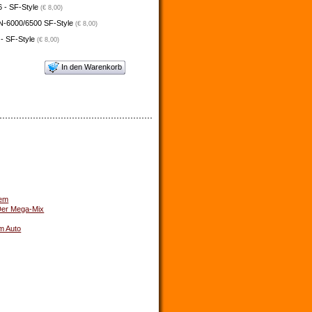
 - SF-Style
(€ 8,00)
N-6000/6500 SF-Style
(€ 8,00)
 - SF-Style
(€ 8,00)
In den Warenkorb
dem
Der Mega-Mix
Im Auto