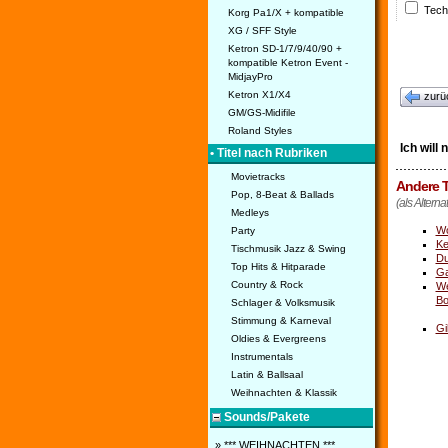
Tech
Korg Pa1/X + kompatible
XG / SFF Style
Ketron SD-1/7/9/40/90 +
kompatible Ketron Event -
MidjayPro
Ketron X1/X4
zurü
GM/GS-Midifile
Roland Styles
Ich will
• Titel nach Rubriken
Movietracks
Andere T
Pop, 8-Beat & Ballads
(als Alterna
Medleys
Wo
Party
Ke
Tischmusik Jazz & Swing
Du
Top Hits & Hitparade
Ga
Country & Rock
We
Bo
Schlager & Volksmusik
Stimmung & Karneval
Gi
Oldies & Evergreens
Instrumentals
Latin & Ballsaal
Weihnachten & Klassik
Sounds/Pakete
» *** WEIHNACHTEN ***