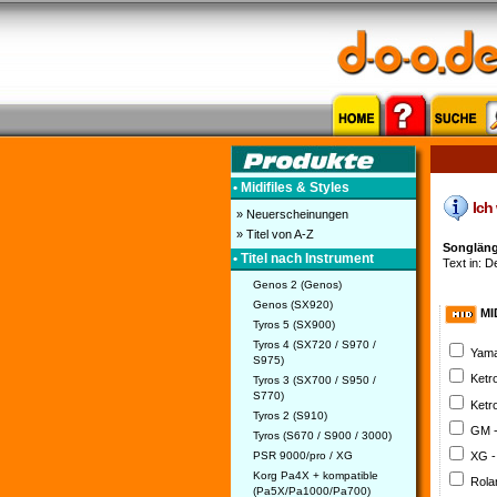
• Midifiles & Styles
Ich 
» Neuerscheinungen
» Titel von A-Z
Songlänge
• Titel nach Instrument
Text in: D
Genos 2 (Genos)
Genos (SX920)
MI
Tyros 5 (SX900)
Tyros 4 (SX720 / S970 /
Yama
S975)
Ketr
Tyros 3 (SX700 / S950 /
S770)
Ketr
Tyros 2 (S910)
GM 
Tyros (S670 / S900 / 3000)
PSR 9000/pro / XG
XG -
Korg Pa4X + kompatible
Rola
(Pa5X/Pa1000/Pa700)