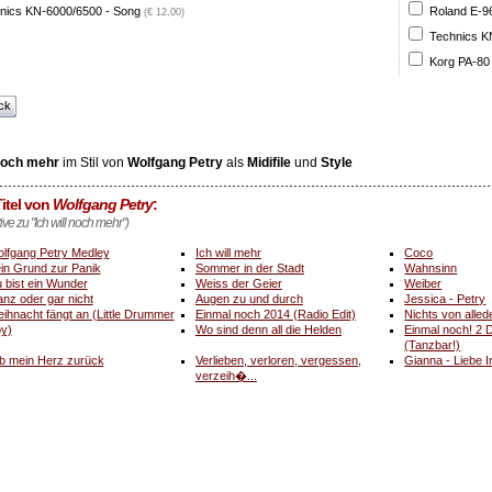
nics KN-6000/6500 - Song
Roland E-96
(€ 12,00)
Technics K
Korg PA-80
ck
 noch mehr
im Stil von
Wolfgang Petry
als
Midifile
und
Style
itel von
Wolfgang Petry
:
tive zu "Ich will noch mehr")
lfgang Petry Medley
Ich will mehr
Coco
in Grund zur Panik
Sommer in der Stadt
Wahnsinn
 bist ein Wunder
Weiss der Geier
Weiber
nz oder gar nicht
Augen zu und durch
Jessica - Petry
ihnacht fängt an (Little Drummer
Einmal noch 2014 (Radio Edit)
Nichts von alle
y)
Wo sind denn all die Helden
Einmal noch! 2 
(Tanzbar!)
b mein Herz zurück
Verlieben, verloren, vergessen,
Gianna - Liebe 
verzeih�...