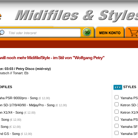
will noch mehr Midifile/Style - im Stil von "Wolfgang Petry"
: 03:03 / Petry Disco (mid+sty)
eutsch // Tonart: Eb
DIFILES
STYLES
ha PSR-9000/pro - Song
Yamaha PSR
(€ 12,00)
on SD-1/7/9/40/90 - MidjayPro - Song
Ketron SD-1
(€ 12,00)
on X1/X4 - Song
Ketron X1/X
(€ 12,00)
- Song
Yamaha PSR
(€ 12,00)
 Song
Yamaha SFF 
(€ 12,00)
nd GS - Song
Yamaha SFF 
(€ 12,00)