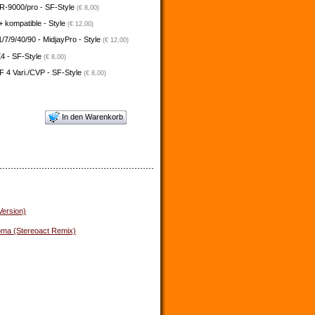
-9000/pro - SF-Style
(€ 8,00)
 kompatible - Style
(€ 12,00)
/7/9/40/90 - MidjayPro - Style
(€ 12,00)
4 - SF-Style
(€ 8,00)
 4 Vari./CVP - SF-Style
(€ 8,00)
In den Warenkorb
Version)
oma (Stereoact Remix)