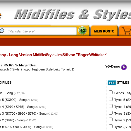
ny - Long Version Midifile/Style - im Stil von "Roger Whittaker"
: 05:07 / Schlager Beat
YG-Demo
eutsch // Style_info.pdf liegt dem Style bei // Tonart: D
DIFILES
STYLES
s - Song
Genos - St
(€ 12,00)
s 5 (SX900) - Song
Tyros 5 (SX
(€ 12,00)
s 4 (S970 / S975) - Song
Tyros 4 (S9
(€ 12,00)
s 3 (SX700 / S950 / S770) - Song
Tyros 3 (SX
(€ 12,00)
s 2 (S910) - Song
Tyros 2 (S9
(€ 12,00)
s (S670 / S900 / 3000) - Song
Tyros (S670
(€ 12,00)