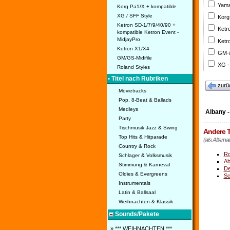
Yama
Korg Pa1/X + kompatible
XG / SFF Style
Korg
Ketron SD-1/7/9/40/90 +
Ketr
kompatible Ketron Event -
MidjayPro
Ketr
Ketron X1/X4
GM-/
GM/GS-Midifile
XG -
Roland Styles
• Titel nach Rubriken
zurü
Movietracks
Pop, 8-Beat & Ballads
Medleys
Albany -
Party
Tischmusik Jazz & Swing
Andere T
Top Hits & Hitparade
(als Alterna
Country & Rock
Ro
Schlager & Volksmusik
Ab
Stimmung & Karneval
De
Oldies & Evergreens
Sc
Instrumentals
Latin & Ballsaal
Weihnachten & Klassik
Sounds/Pakete
» *** WEIHNACHTEN ***