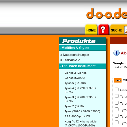
• Midifiles & Styles
Alba
» Neuerscheinungen
» Titel von A-Z
Songlänge
• Titel nach Instrument
Text in: D
Genos 2 (Genos)
Genos (SX920)
MI
Tyros 5 (SX900)
Tyros 4 (SX720 / S970 /
Geno
S975)
Tyro
Tyros 3 (SX700 / S950 /
S770)
Tyro
Tyros 2 (S910)
Tyro
Tyros (S670 / S900 / 3000)
PSR 9000/pro / XG
Tyro
Korg Pa4X + kompatible
Tyro
(Pa5X/Pa1000/Pa700)