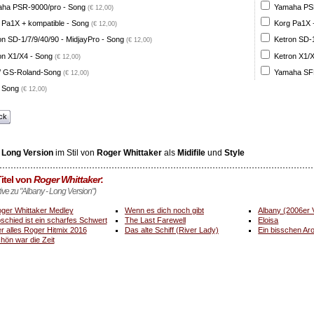
ha PSR-9000/pro - Song
Yamaha PSR
(€ 12,00)
 Pa1X + kompatible - Song
Korg Pa1X +
(€ 12,00)
on SD-1/7/9/40/90 - MidjayPro - Song
Ketron SD-1
(€ 12,00)
on X1/X4 - Song
Ketron X1/X
(€ 12,00)
 GS-Roland-Song
Yamaha SFF
(€ 12,00)
 Song
(€ 12,00)
ck
 Long Version
im Stil von
Roger Whittaker
als
Midifile
und
Style
itel von
Roger Whittaker
:
tive zu "Albany - Long Version")
ger Whittaker Medley
Wenn es dich noch gibt
Albany (2006er 
schied ist ein scharfes Schwert
The Last Farewell
Eloisa
r alles Roger Hitmix 2016
Das alte Schiff (River Lady)
Ein bisschen Ar
hön war die Zeit