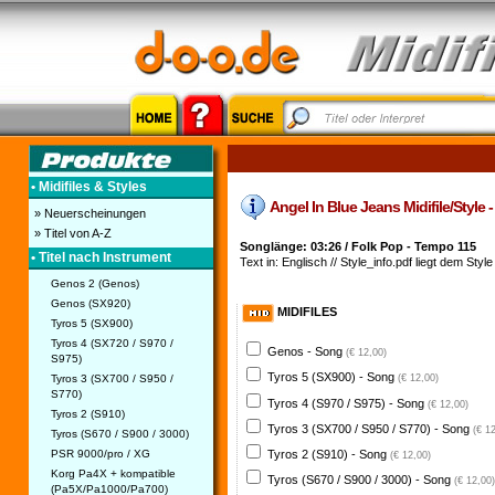
• Midifiles & Styles
Angel In Blue Jeans Midifile/Style - 
» Neuerscheinungen
» Titel von A-Z
Songlänge: 03:26 / Folk Pop - Tempo 115
• Titel nach Instrument
Text in: Englisch // Style_info.pdf liegt dem Style
Genos 2 (Genos)
Genos (SX920)
MIDIFILES
Tyros 5 (SX900)
Tyros 4 (SX720 / S970 /
Genos - Song
(€ 12,00)
S975)
Tyros 5 (SX900) - Song
Tyros 3 (SX700 / S950 /
(€ 12,00)
S770)
Tyros 4 (S970 / S975) - Song
(€ 12,00)
Tyros 2 (S910)
Tyros 3 (SX700 / S950 / S770) - Song
(€ 1
Tyros (S670 / S900 / 3000)
PSR 9000/pro / XG
Tyros 2 (S910) - Song
(€ 12,00)
Korg Pa4X + kompatible
Tyros (S670 / S900 / 3000) - Song
(€ 12,00)
(Pa5X/Pa1000/Pa700)