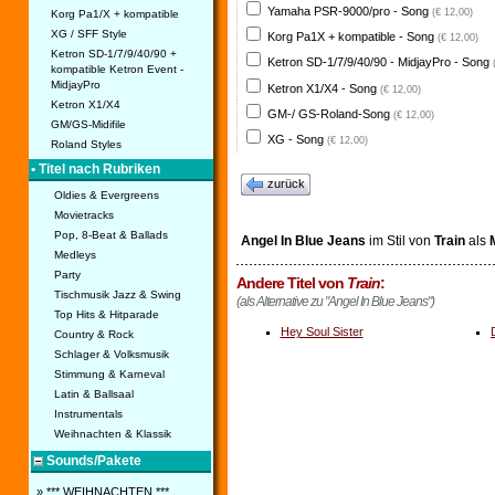
Yamaha PSR-9000/pro - Song
(€ 12,00)
Korg Pa1/X + kompatible
XG / SFF Style
Korg Pa1X + kompatible - Song
(€ 12,00)
Ketron SD-1/7/9/40/90 +
Ketron SD-1/7/9/40/90 - MidjayPro - Song
kompatible Ketron Event -
MidjayPro
Ketron X1/X4 - Song
(€ 12,00)
Ketron X1/X4
GM-/ GS-Roland-Song
(€ 12,00)
GM/GS-Midifile
XG - Song
(€ 12,00)
Roland Styles
• Titel nach Rubriken
zurück
Oldies & Evergreens
Movietracks
Pop, 8-Beat & Ballads
Angel In Blue Jeans
im Stil von
Train
als
M
Medleys
Party
Andere Titel von
Train
:
Tischmusik Jazz & Swing
(als Alternative zu "Angel In Blue Jeans")
Top Hits & Hitparade
Hey Soul Sister
Country & Rock
Schlager & Volksmusik
Stimmung & Karneval
Latin & Ballsaal
Instrumentals
Weihnachten & Klassik
Sounds/Pakete
» *** WEIHNACHTEN ***