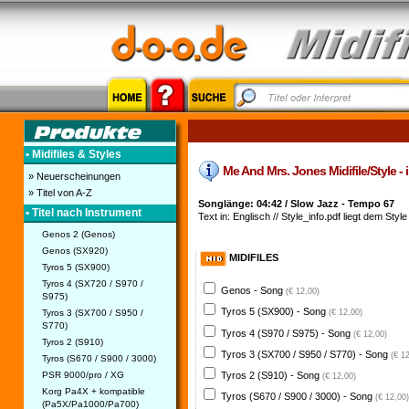
• Midifiles & Styles
Me And Mrs. Jones Midifile/Style - 
» Neuerscheinungen
» Titel von A-Z
Songlänge: 04:42 / Slow Jazz - Tempo 67
• Titel nach Instrument
Text in: Englisch // Style_info.pdf liegt dem Style
Genos 2 (Genos)
Genos (SX920)
MIDIFILES
Tyros 5 (SX900)
Tyros 4 (SX720 / S970 /
Genos - Song
(€ 12,00)
S975)
Tyros 5 (SX900) - Song
Tyros 3 (SX700 / S950 /
(€ 12,00)
S770)
Tyros 4 (S970 / S975) - Song
(€ 12,00)
Tyros 2 (S910)
Tyros 3 (SX700 / S950 / S770) - Song
(€ 1
Tyros (S670 / S900 / 3000)
PSR 9000/pro / XG
Tyros 2 (S910) - Song
(€ 12,00)
Korg Pa4X + kompatible
Tyros (S670 / S900 / 3000) - Song
(€ 12,00)
(Pa5X/Pa1000/Pa700)