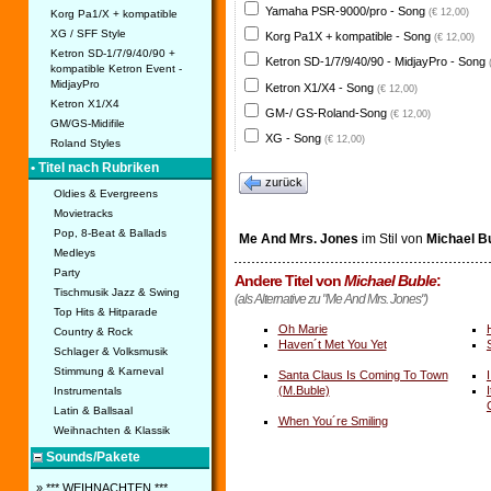
Yamaha PSR-9000/pro - Song
(€ 12,00)
Korg Pa1/X + kompatible
XG / SFF Style
Korg Pa1X + kompatible - Song
(€ 12,00)
Ketron SD-1/7/9/40/90 +
Ketron SD-1/7/9/40/90 - MidjayPro - Song
kompatible Ketron Event -
MidjayPro
Ketron X1/X4 - Song
(€ 12,00)
Ketron X1/X4
GM-/ GS-Roland-Song
(€ 12,00)
GM/GS-Midifile
XG - Song
(€ 12,00)
Roland Styles
• Titel nach Rubriken
zurück
Oldies & Evergreens
Movietracks
Pop, 8-Beat & Ballads
Me And Mrs. Jones
im Stil von
Michael B
Medleys
Party
Andere Titel von
Michael Buble
:
Tischmusik Jazz & Swing
(als Alternative zu "Me And Mrs. Jones")
Top Hits & Hitparade
Oh Marie
Country & Rock
Haven´t Met You Yet
Schlager & Volksmusik
Stimmung & Karneval
Santa Claus Is Coming To Town
(M.Buble)
Instrumentals
Latin & Ballsaal
When You´re Smiling
Weihnachten & Klassik
Sounds/Pakete
» *** WEIHNACHTEN ***