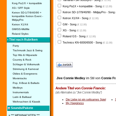
Yamaha PSR-9000/pro - Song
(€ 12,00)
Korg Pa1/X + kompatible
Korg Pa1X + kompatible - Song
(€ 12,00)
XG / SFF Style
Ketron SD-1/7/9/40/90 - MidjayPro - Song
Ketron SD-1/7/9/40/90 +
kompatible Ketron Event -
Ketron X1/X4 - Song
(€ 12,00)
MidjayPro
GM - Song
Ketron X1/X4
(€ 12,00)
GM/GS-Midifile
XG - Song
(€ 12,00)
Roland Styles
Roland GS - Song
(€ 12,00)
• Titel nach Rubriken
Technics KN-6000/6500 - Song
(€ 12,00)
Party
Tischmusik Jazz & Swing
Top Hits & Hitparade
Country & Rock
Schlager & Volksmusik
zurück
Stimmung & Karneval
Oldies & Evergreens
Jive Connie Medley
im Stil von
Connie Fr
Movietracks
Pop, 8-Beat & Ballads
Andere Titel von
Connie Francis
:
Medleys
(als Alternative zu "Jive Connie Medley")
Instrumentals
Latin & Ballsaal
Die Liebe ist ein seltsames Spiel
Weihnachten & Klassik
My Happiness
Sounds/Pakete
» *** WEIHNACHTEN ***