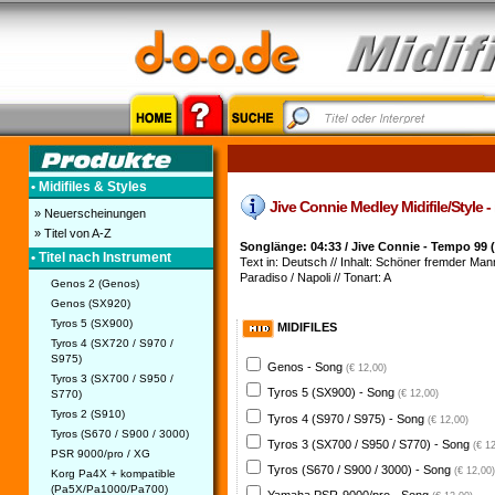
• Midifiles & Styles
Jive Connie Medley Midifile/Style -
» Neuerscheinungen
» Titel von A-Z
Songlänge: 04:33 / Jive Connie - Tempo 99 (
• Titel nach Instrument
Text in: Deutsch // Inhalt: Schöner fremder Mann 
Paradiso / Napoli // Tonart: A
Genos 2 (Genos)
Genos (SX920)
Tyros 5 (SX900)
MIDIFILES
Tyros 4 (SX720 / S970 /
S975)
Genos - Song
(€ 12,00)
Tyros 3 (SX700 / S950 /
Tyros 5 (SX900) - Song
S770)
(€ 12,00)
Tyros 2 (S910)
Tyros 4 (S970 / S975) - Song
(€ 12,00)
Tyros (S670 / S900 / 3000)
Tyros 3 (SX700 / S950 / S770) - Song
(€ 1
PSR 9000/pro / XG
Tyros (S670 / S900 / 3000) - Song
(€ 12,00)
Korg Pa4X + kompatible
(Pa5X/Pa1000/Pa700)