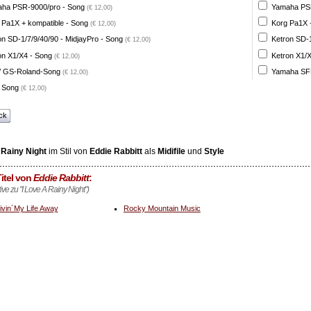
ha PSR-9000/pro - Song
Yamaha PSR
(€ 12,00)
 Pa1X + kompatible - Song
Korg Pa1X +
(€ 12,00)
on SD-1/7/9/40/90 - MidjayPro - Song
Ketron SD-1
(€ 12,00)
on X1/X4 - Song
Ketron X1/X
(€ 12,00)
 GS-Roland-Song
Yamaha SFF
(€ 12,00)
 Song
(€ 12,00)
ck
 Rainy Night
im Stil von
Eddie Rabbitt
als
Midifile
und
Style
itel von
Eddie Rabbitt
:
tive zu "I Love A Rainy Night")
ivin´My Life Away
Rocky Mountain Music