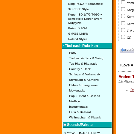
Yama
Korg Pa1/X + kompatible
XG / SFF Style
Korg
Ketron SD-1/7/9/40/90 +
Ketr
kompatible Ketron Event -
MidjayPro
Ketr
Ketron X1/X4
GM-/
GM/GS-Midifile
XG -
Roland Styles
• Titel nach Rubriken
zurü
Party
Tischmusik Jazz & Swing
Top Hits & Hitparade
I Love A
Country & Rock
Schlager & Volksmusik
Andere T
Stimmung & Karneval
(als Alterna
Oldies & Evergreens
Dr
Movietracks
Pop, 8-Beat & Ballads
Medleys
Instrumentals
Latin & Ballsaal
Weihnachten & Klassik
Sounds/Pakete
» *** WEIHNACHTEN ***