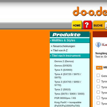
• Midifiles & Styles
I Lo
» Neuerscheinungen
» Titel von A-Z
Songlänge
• Titel nach Instrument
Text in: En
Genos 2 (Genos)
Genos (SX920)
MI
Tyros 5 (SX900)
Tyros 4 (SX720 / S970 /
Geno
S975)
Tyro
Tyros 3 (SX700 / S950 /
S770)
Tyro
Tyros 2 (S910)
Tyro
Tyros (S670 / S900 / 3000)
PSR 9000/pro / XG
Tyro
Korg Pa4X + kompatible
Tyro
(Pa5X/Pa1000/Pa700)