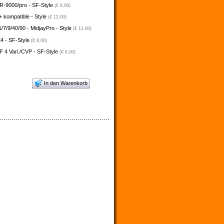
-9000/pro - SF-Style
(€ 8,00)
 kompatible - Style
(€ 12,00)
/7/9/40/90 - MidjayPro - Style
(€ 12,00)
4 - SF-Style
(€ 8,00)
 4 Vari./CVP - SF-Style
(€ 8,00)
In den Warenkorb