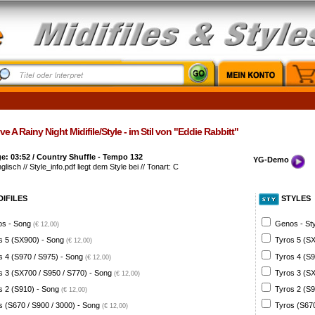
ve A Rainy Night Midifile/Style - im Stil von "Eddie Rabbitt"
: 03:52 / Country Shuffle - Tempo 132
YG-Demo
glisch // Style_info.pdf liegt dem Style bei // Tonart: C
DIFILES
STYLES
s - Song
Genos - St
(€ 12,00)
s 5 (SX900) - Song
Tyros 5 (SX
(€ 12,00)
s 4 (S970 / S975) - Song
Tyros 4 (S9
(€ 12,00)
s 3 (SX700 / S950 / S770) - Song
Tyros 3 (SX
(€ 12,00)
s 2 (S910) - Song
Tyros 2 (S9
(€ 12,00)
s (S670 / S900 / 3000) - Song
Tyros (S670
(€ 12,00)