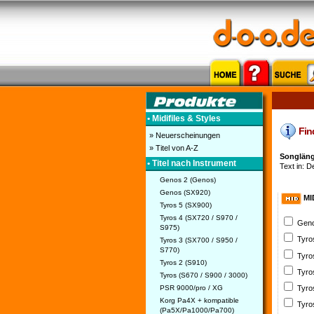
• Midifiles & Styles
Find
» Neuerscheinungen
» Titel von A-Z
Songläng
• Titel nach Instrument
Text in: D
Genos 2 (Genos)
Genos (SX920)
MI
Tyros 5 (SX900)
Tyros 4 (SX720 / S970 /
Geno
S975)
Tyro
Tyros 3 (SX700 / S950 /
S770)
Tyro
Tyros 2 (S910)
Tyro
Tyros (S670 / S900 / 3000)
PSR 9000/pro / XG
Tyro
Korg Pa4X + kompatible
Tyro
(Pa5X/Pa1000/Pa700)