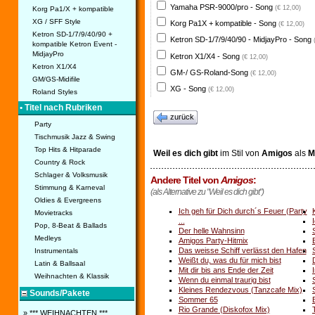
Yamaha PSR-9000/pro - Song
(€ 12,00)
Korg Pa1/X + kompatible
XG / SFF Style
Korg Pa1X + kompatible - Song
(€ 12,00)
Ketron SD-1/7/9/40/90 +
Ketron SD-1/7/9/40/90 - MidjayPro - Song
kompatible Ketron Event -
MidjayPro
Ketron X1/X4 - Song
(€ 12,00)
Ketron X1/X4
GM-/ GS-Roland-Song
(€ 12,00)
GM/GS-Midifile
XG - Song
(€ 12,00)
Roland Styles
• Titel nach Rubriken
zurück
Party
Tischmusik Jazz & Swing
Top Hits & Hitparade
Weil es dich gibt
im Stil von
Amigos
als
Mi
Country & Rock
Schlager & Volksmusik
Andere Titel von
Amigos
:
Stimmung & Karneval
(als Alternative zu "Weil es dich gibt")
Oldies & Evergreens
Ich geh für Dich durch´s Feuer (Party
Movietracks
...
Pop, 8-Beat & Ballads
Der helle Wahnsinn
Medleys
Amigos Party-Hitmix
Das weisse Schiff verlässt den Hafen
Instrumentals
Weißt du, was du für mich bist
Latin & Ballsaal
Mit dir bis ans Ende der Zeit
Weihnachten & Klassik
Wenn du einmal traurig bist
Kleines Rendezvous (Tanzcafe Mix)
Sounds/Pakete
Sommer 65
Rio Grande (Diskofox Mix)
» *** WEIHNACHTEN ***