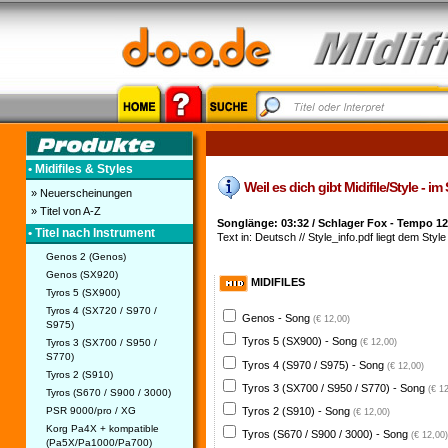
• Midifiles & Styles
Weil es dich gibt Midifile/Style - i
» Neuerscheinungen
» Titel von A-Z
Songlänge: 03:32 / Schlager Fox - Tempo 12
• Titel nach Instrument
Text in: Deutsch // Style_info.pdf liegt dem Style 
Genos 2 (Genos)
Genos (SX920)
MIDIFILES
Tyros 5 (SX900)
Tyros 4 (SX720 / S970 /
Genos - Song
(€ 12,00)
S975)
Tyros 5 (SX900) - Song
Tyros 3 (SX700 / S950 /
(€ 12,00)
S770)
Tyros 4 (S970 / S975) - Song
(€ 12,00)
Tyros 2 (S910)
Tyros 3 (SX700 / S950 / S770) - Song
(€ 1
Tyros (S670 / S900 / 3000)
PSR 9000/pro / XG
Tyros 2 (S910) - Song
(€ 12,00)
Korg Pa4X + kompatible
Tyros (S670 / S900 / 3000) - Song
(€ 12,00)
(Pa5X/Pa1000/Pa700)