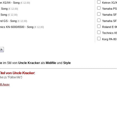
on X1/X4 - Song
Ketron X1/X
(€ 12,00)
- Song
Yamaha PSR
(€ 12,00)
 Song
Yamaha SFF 
(€ 12,00)
nd GS - Song
Yamaha SFF 
(€ 12,00)
nics KN-6000/6500 - Song
Roland E-96
(€ 12,00)
Technics K
Korg PA-80
ck
Me
im Stil von
Uncle Kracker
als
Midifile
und
Style
itel von
Uncle Kracker
:
tive zu "Follow Me")
ift Away