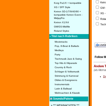
Ketr
Korg Pa1/X + kompatible
XG / SFF Style
GM 
Ketron SD-1/7/9/40/90 +
XG -
kompatible Ketron Event -
MidjayPro
Rola
Ketron X1/X4
Tech
GM/GS-Midifile
Roland Styles
• Titel nach Rubriken
Movietracks
zurü
Pop, 8-Beat & Ballads
Medleys
Party
Follow 
Tischmusik Jazz & Swing
Top Hits & Hitparade
Andere T
Country & Rock
(als Alterna
Schlager & Volksmusik
Stimmung & Karneval
Dr
Oldies & Evergreens
Instrumentals
Latin & Ballsaal
Weihnachten & Klassik
Sounds/Pakete
» *** WEIHNACHTEN ***