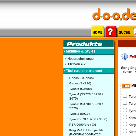
• Midifiles & Styles
Foll
» Neuerscheinungen
» Titel von A-Z
Songlänge
• Titel nach Instrument
Text in: En
Genos 2 (Genos)
Genos (SX920)
MI
Tyros 5 (SX900)
Tyros 4 (SX720 / S970 /
Tyro
S975)
Tyro
Tyros 3 (SX700 / S950 /
S770)
Tyro
Tyros 2 (S910)
Yama
Tyros (S670 / S900 / 3000)
PSR 9000/pro / XG
Korg
Korg Pa4X + kompatible
Ketr
(Pa5X/Pa1000/Pa700)