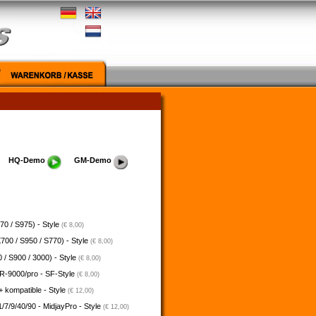
HQ-Demo
GM-Demo
70 / S975) - Style
(€ 8,00)
700 / S950 / S770) - Style
(€ 8,00)
 / S900 / 3000) - Style
(€ 8,00)
-9000/pro - SF-Style
(€ 8,00)
 kompatible - Style
(€ 12,00)
/7/9/40/90 - MidjayPro - Style
(€ 12,00)