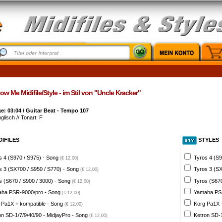
ow Me Midifile/Style - im Stil von "Uncle Kracker"
: 03:04 / Guitar Beat - Tempo 107
glisch // Tonart: F
DIFILES
STYLES
s 4 (S970 / S975) - Song
Tyros 4 (S9
(€ 12,00)
s 3 (SX700 / S950 / S770) - Song
Tyros 3 (SX
(€ 12,00)
s (S670 / S900 / 3000) - Song
Tyros (S670
(€ 12,00)
ha PSR-9000/pro - Song
Yamaha PSR
(€ 12,00)
 Pa1X + kompatible - Song
Korg Pa1X +
(€ 12,00)
on SD-1/7/9/40/90 - MidjayPro - Song
Ketron SD-1
(€ 12,00)